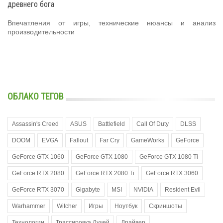
древнего бога
Впечатления от игры, технические нюансы и анализ
производительности
ОБЛАКО ТЕГОВ
Assassin's Creed
ASUS
Battlefield
Call Of Duty
DLSS
DOOM
EVGA
Fallout
Far Cry
GameWorks
GeForce
GeForce GTX 1060
GeForce GTX 1080
GeForce GTX 1080 Ti
GeForce RTX 2080
GeForce RTX 2080 Ti
GeForce RTX 3060
GeForce RTX 3070
Gigabyte
MSI
NVIDIA
Resident Evil
Warhammer
Witcher
Игры
Ноутбук
Скриншоты
Технологии
Трассировка Лучей
Драйвер