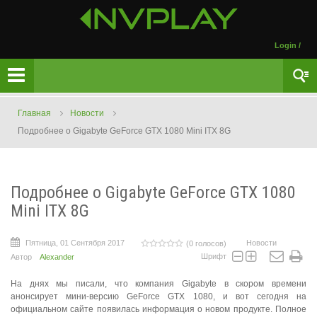
Login
/
Главная
Новости
Подробнее о Gigabyte GeForce GTX 1080 Mini ITX 8G
Подробнее о Gigabyte GeForce GTX 1080
Mini ITX 8G
Пятница, 01 Сентября 2017
Новости
(0 голосов)
Шрифт
Автор
Alexander
На днях мы писали, что компания Gigabyte в скором времени
анонсирует мини-версию GeForce GTX 1080, и вот сегодня на
официальном сайте появилась информация о новом продукте. Полное