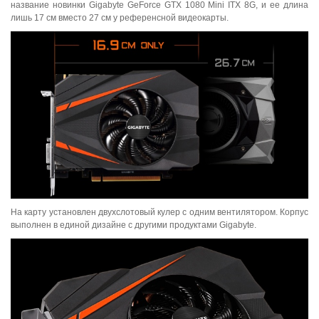
название новинки Gigabyte GeForce GTX 1080 Mini ITX 8G, и ее длина
лишь 17 см вместо 27 см у референсной видеокарты.
На карту установлен двухслотовый кулер с одним вентилятором. Корпус
выполнен в единой дизайне с другими продуктами Gigabyte.