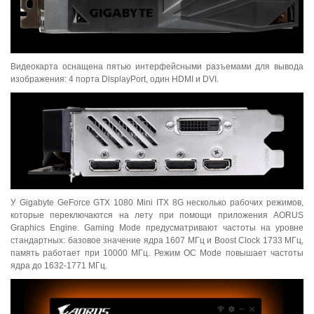
Видеокарта оснащена пятью интерфейсными разъемами для вывода
изображения: 4 порта DisplayPort, один HDMI и DVI.
У Gigabyte GeForce GTX 1080 Mini ITX 8G несколько рабочих режимов,
которые переключаются на лету при помощи приложения AORUS
Graphics Engine. Gaming Mode предусматривают частоты на уровне
стандартных: базовое значение ядра 1607 МГц и Boost Clock 1733 МГц,
память работает при 10000 МГц. Режим OC Mode повышает частоты
ядра до 1632-1771 МГц.