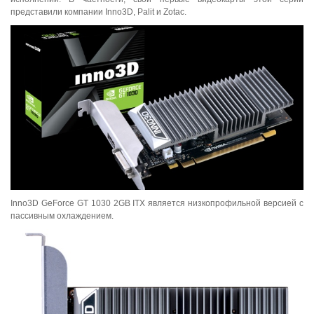
представили компании Inno3D, Palit и Zotac.
Inno3D GeForce GT 1030 2GB ITX является низкопрофильной версией с
пассивным охлаждением.