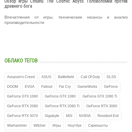
Обзор игры Cthulhu: The Cosmic Abyss. Головоломки против
древнего бога
Впечатления от игры, технические нюансы и анализ
производительности
ОБЛАКО ТЕГОВ
Assassin's Creed
ASUS
Battlefield
Call Of Duty
DLSS
DOOM
EVGA
Fallout
Far Cry
GameWorks
GeForce
GeForce GTX 1060
GeForce GTX 1080
GeForce GTX 1080 Ti
GeForce RTX 2080
GeForce RTX 2080 Ti
GeForce RTX 3060
GeForce RTX 3070
Gigabyte
MSI
NVIDIA
Resident Evil
Warhammer
Witcher
Игры
Ноутбук
Скриншоты