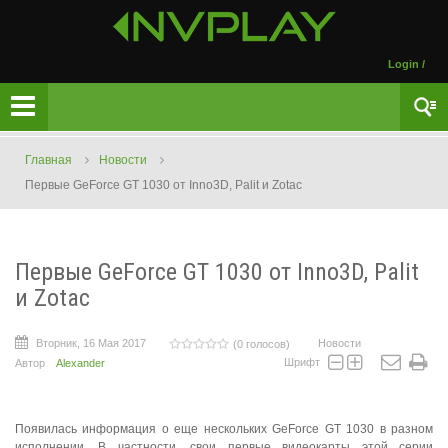
Login
/
Главная
Новости
Первые GeForce GT 1030 от Inno3D, Palit и Zotac
Первые GeForce GT 1030 от Inno3D, Palit
и Zotac
Вторник, 16 Мая 2017
Новости
(0 голосов)
Шрифт
Автор
Alexander
Появилась информация о еще нескольких GeForce GT 1030 в разном
исполнении. В частности, свои первые видеокарты этой серии