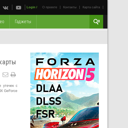
Login
/
О проекте
Контакты
Карта сайта
ео
Гаджеты
карты
е утечек с
IX GeForce