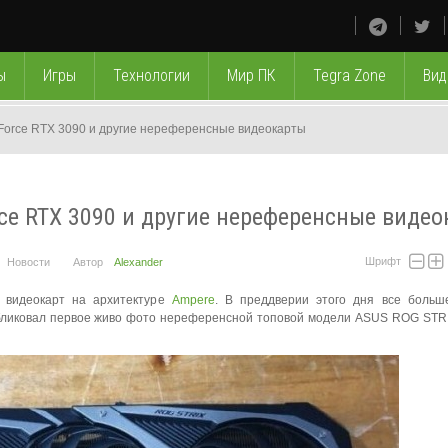
ы
Игры
Технологии
Мир ПК
Tegra Zone
Вид
orce RTX 3090 и другие нереференсные видеокарты
ce RTX 3090 и другие нереференсные видео
Шрифт
Новости
Автор
Alexander
е видеокарт на архитектуре
Ampere
. В преддверии этого дня все больш
ликовал первое живо фото нереференсной топовой модели ASUS ROG STR