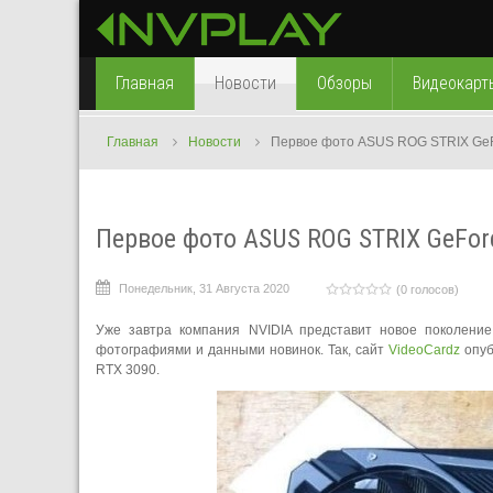
Главная
Новости
Обзоры
Видеокарт
Главная
Новости
Первое фото ASUS ROG STRIX GeF
Первое фото ASUS ROG STRIX GeFor
Понедельник, 31 Августа 2020
(0 голосов)
Уже завтра компания NVIDIA представит новое поколени
фотографиями и данными новинок. Так, сайт
VideoCardz
опуб
RTX 3090.