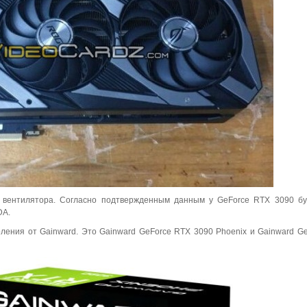
и вентилятора. Согласно подтвержденным данным у GeForce RTX 3090 б
DA.
ления от Gainward. Это Gainward GeForce RTX 3090 Phoenix и Gainward G