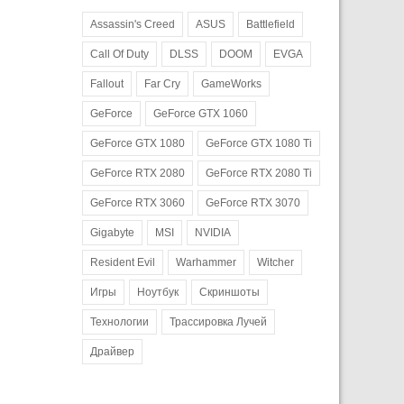
Assassin's Creed
ASUS
Battlefield
Call Of Duty
DLSS
DOOM
EVGA
Fallout
Far Cry
GameWorks
GeForce
GeForce GTX 1060
GeForce GTX 1080
GeForce GTX 1080 Ti
GeForce RTX 2080
GeForce RTX 2080 Ti
GeForce RTX 3060
GeForce RTX 3070
Gigabyte
MSI
NVIDIA
Resident Evil
Warhammer
Witcher
Игры
Ноутбук
Скриншоты
Технологии
Трассировка Лучей
Драйвер