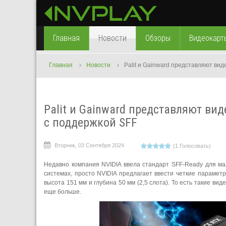
Главная
Новости
Обзоры
Видеокарт
Главная
Новости
Palit и Gainward представляют виде
Palit и Gainward представляют видео
с поддержкой SFF
Вторник, 03 Сентября 2024
(1 Голосовать)
Недавно компания NVIDIA ввела стандарт SFF-Ready для мал
системах, просто NVIDIA предлагает ввести четкие парамет
высота 151 мм и глубина 50 мм (2,5 слота). То есть такие в
еще больше.