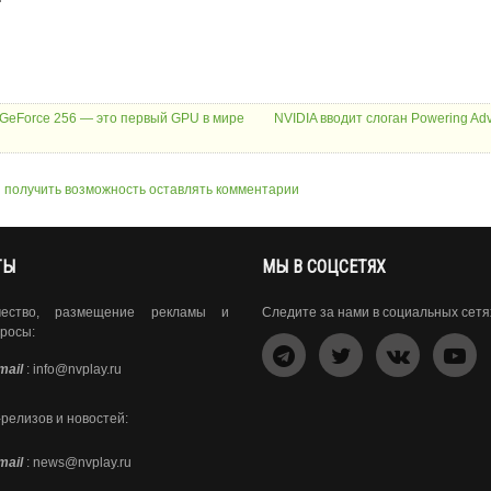
 GeForce 256 — это первый GPU в мире
NVIDIA вводит слоган Powering Ad
ы получить возможность оставлять комментарии
ТЫ
МЫ В СОЦСЕТЯХ
чество, размещение рекламы и
Следите за нами в социальных сетя
росы:
mail
:
info@nvplay.ru
-релизов и новостей:
mail
:
news@nvplay.ru