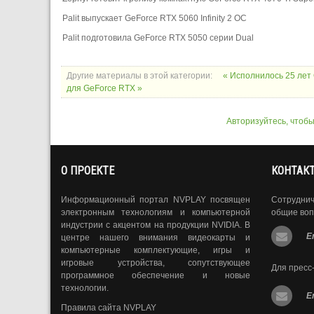
Palit выпускает GeForce RTX 5060 Infinity 2 OC
Palit подготовила GeForce RTX 5050 серии Dual
Другие материалы в этой категории:
« Исполнилось 25 лет
для GeForce RTX »
Авторизуйтесь, чтоб
О ПРОЕКТЕ
КОНТАК
Информационный портал NVPLAY посвящен
Сотрудни
электронным технологиям и компьютерной
общие воп
индустрии с акцентом на продукции NVIDIA. В
E
центре нашего внимания видеокарты и
компьютерные комплектующие, игры и
игровые устройства, сопутствующее
Для пресс
программное обеспечение и новые
технологии.
E
Правила сайта NVPLAY