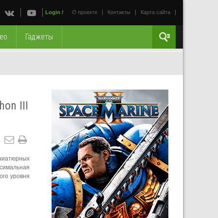
Login
/
О проекте
Контакты
Карта сайта
ео
Гаджеты
on III
иниатюрных
ксимальная
ого уровня