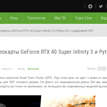
ы
Игры
Технологии
Мир ПК
Tegra Zone
Вид
окарты GeForce RTX 40 Super Infinity 3 и Python III с поддержкой SFF
карты GeForce RTX 40 Super Infinity 3 и Pyth
Шрифт
Новости
Автор
Alexander
ых корпусов Small Form Factor (SFF). При этом речь не идет о каких-то м
ры для SFF топового уровня. По факту это максимальная длина 304 мм, ма
идеокарты уж точно не маленькие, но большинство современных моделей высок