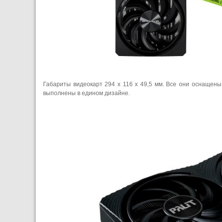
Габариты видеокарт 294 x 116 x 49,5 мм. Все они оснащены с
выполнены в едином дизайне.