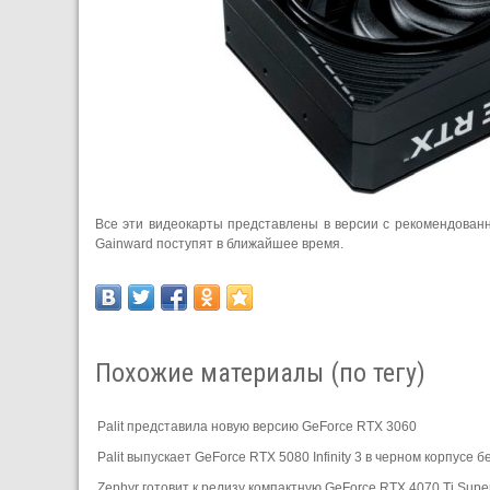
Все эти видеокарты представлены в версии с рекомендованн
Gainward поступят в ближайшее время.
Похожие материалы (по тегу)
Palit представила новую версию GeForce RTX 3060
Palit выпускает GeForce RTX 5080 Infinity 3 в черном корпусе б
Zephyr готовит к релизу компактную GeForce RTX 4070 Ti Supe