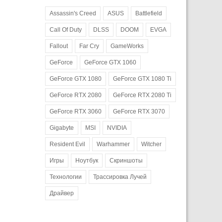
Assassin's Creed
ASUS
Battlefield
Call Of Duty
DLSS
DOOM
EVGA
Fallout
Far Cry
GameWorks
GeForce
GeForce GTX 1060
GeForce GTX 1080
GeForce GTX 1080 Ti
GeForce RTX 2080
GeForce RTX 2080 Ti
GeForce RTX 3060
GeForce RTX 3070
Gigabyte
MSI
NVIDIA
Resident Evil
Warhammer
Witcher
Игры
Ноутбук
Скриншоты
Технологии
Трассировка Лучей
Драйвер