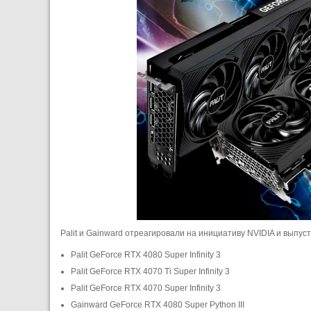
Palit и Gainward отреагировали на инициативу NVIDIA и выпу
Palit GeForce RTX 4080 Super Infinity 3
Palit GeForce RTX 4070 Ti Super Infinity 3
Palit GeForce RTX 4070 Super Infinity 3
Gainward GeForce RTX 4080 Super Python III