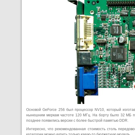
Основой GeForce 256 был процессор NV10, который изгота
нынешним меркам частоте 120 МГц. На борту было 32 МБ п
позднее появились версии с более быстрой памятью DDR.
Интересно, что рекомендованная стоимость столь передово
категории можно купить только какую-то бюджетную модель.