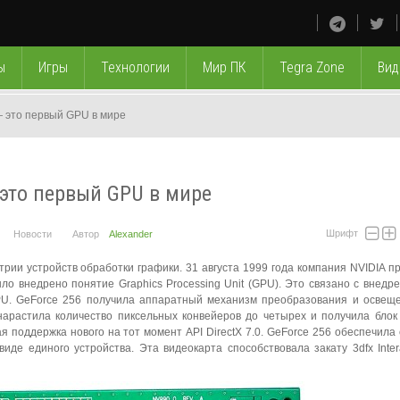
ы
Игры
Технологии
Мир ПК
Tegra Zone
Вид
— это первый GPU в мире
 это первый GPU в мире
Шрифт
Новости
Автор
Alexander
рии устройств обработки графики. 31 августа 1999 года компания NVIDIA п
ло внедрено понятие Graphics Processing Unit (GPU). Это связано с внедр
U. GeForce 256 получила аппаратный механизм преобразования и освеще
нарастила количество пиксельных конвейеров до четырех и получила блок
поддержка нового на тот момент API DirectX 7.0. GeForce 256 обеспечила
иде единого устройства. Эта видеокарта способствовала закату 3dfx Intera