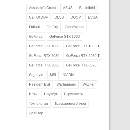
Assassin's Creed
ASUS
Battlefield
Call Of Duty
DLSS
DOOM
EVGA
Fallout
Far Cry
GameWorks
GeForce
GeForce GTX 1060
GeForce GTX 1080
GeForce GTX 1080 Ti
GeForce RTX 2080
GeForce RTX 2080 Ti
GeForce RTX 3060
GeForce RTX 3070
Gigabyte
MSI
NVIDIA
Resident Evil
Warhammer
Witcher
Игры
Ноутбук
Скриншоты
Технологии
Трассировка Лучей
Драйвер