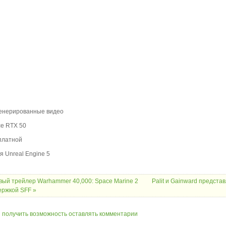
сгенерированные видео
ce RTX 50
платной
 Unreal Engine 5
вый трейлер Warhammer 40,000: Space Marine 2
Palit и Gainward предста
держкой SFF »
ы получить возможность оставлять комментарии