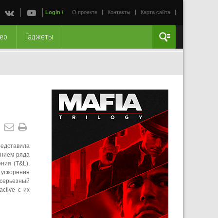
Login
/
О проекте
Контакты
Карта сайта
ео
Гаджеты
редставила
ением ряда
ния (T&L),
 ускорения
 серьезный
ctive с их