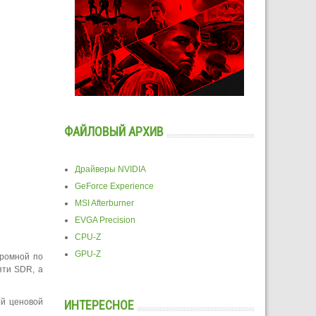
ФАЙЛОВЫЙ АРХИВ
Драйверы NVIDIA
GeForce Experience
MSI Afterburner
EVGA Precision
CPU-Z
GPU-Z
кромной по
яти SDR, а
ой ценовой
ИНТЕРЕСНОЕ