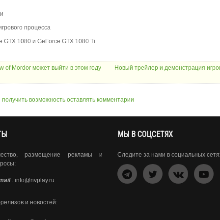
ти
игрового процесса
e GTX 1080 и GeForce GTX 1080 Ti
 of Mordor может выйти в этом году
Новый трейлер и демонстрация игро
ы получить возможность оставлять комментарии
ТЫ
МЫ В СОЦСЕТЯХ
чество, размещение рекламы и
Следите за нами в социальных сетя
росы:
mail
:
info@nvplay.ru
-релизов и новостей: