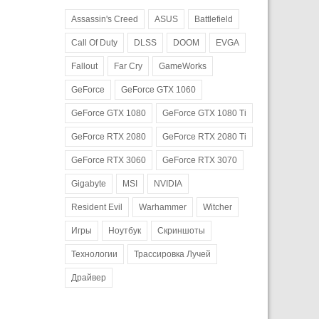
Assassin's Creed
ASUS
Battlefield
Call Of Duty
DLSS
DOOM
EVGA
Fallout
Far Cry
GameWorks
GeForce
GeForce GTX 1060
GeForce GTX 1080
GeForce GTX 1080 Ti
GeForce RTX 2080
GeForce RTX 2080 Ti
GeForce RTX 3060
GeForce RTX 3070
Gigabyte
MSI
NVIDIA
Resident Evil
Warhammer
Witcher
Игры
Ноутбук
Скриншоты
Технологии
Трассировка Лучей
Драйвер