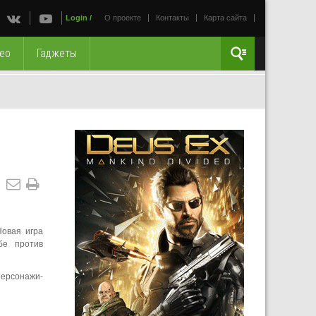
Login
/
О проекте
Контакты
Карта сайта
ео
Гаджеты
Новая игра
бе против
ерсонажи-