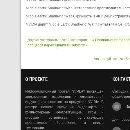
Middle-earth: Shadow of War. Тестирование производительнос
Middle-earth: Shadow of War. Скриншоты в 4K и демонстрация 
NVIDIA дарит Middle Earth: Shadow of War покупателям GeForc
Другие материалы в этой категории:
« Продолжение Shadow
процесса переиздания Bulletstorm »
Авторизуйтесь, чтоб
О ПРОЕКТЕ
КОНТАК
Информационный портал NVPLAY посвящен
Сотрудни
электронным технологиям и компьютерной
общие воп
индустрии с акцентом на продукции NVIDIA. В
E
центре нашего внимания видеокарты и
компьютерные комплектующие, игры и
игровые устройства, сопутствующее
Для пресс
программное обеспечение и новые
технологии.