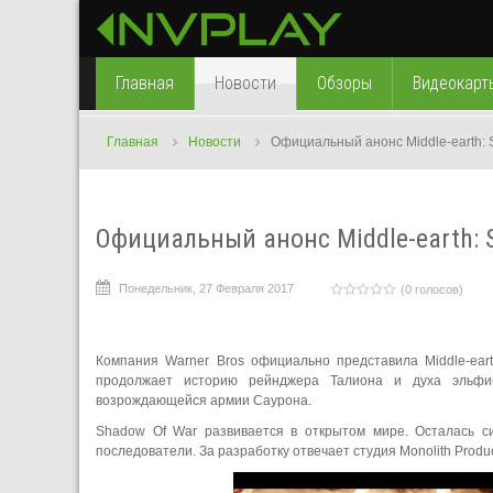
Главная
Новости
Обзоры
Видеокарт
Главная
Новости
Официальный анонс Middle-earth: 
Официальный анонс Middle-earth: 
Понедельник, 27 Февраля 2017
(0 голосов)
Компания Warner Bros официально представила Middle-eart
продолжает историю рейнджера Талиона и духа эльфий
возрождающейся армии Саурона.
Shadow Of War развивается в открытом мире. Осталась с
последователи. За разработку отвечает студия Monolith Produc