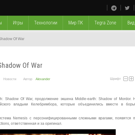
ы
Игры
Технологии
Мир ПК
Tegra Zone
Вид
Shadow Of War
Shadow Of War
Шрифт
Новости
Автор
Alexander
h: Shadow Of War, продолжение экшена Middle-earth: Shadow of Mordor. 
ского владыки Келебримбора, которые объединились вместе в борь
истема Nemesis с персонифицированными сложными врагами, появятся п
tions, ответственная и за оригинал.