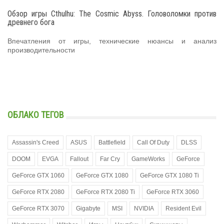
Обзор игры Cthulhu: The Cosmic Abyss. Головоломки против
древнего бога
Впечатления от игры, технические нюансы и анализ
производительности
ОБЛАКО ТЕГОВ
Assassin's Creed
ASUS
Battlefield
Call Of Duty
DLSS
DOOM
EVGA
Fallout
Far Cry
GameWorks
GeForce
GeForce GTX 1060
GeForce GTX 1080
GeForce GTX 1080 Ti
GeForce RTX 2080
GeForce RTX 2080 Ti
GeForce RTX 3060
GeForce RTX 3070
Gigabyte
MSI
NVIDIA
Resident Evil