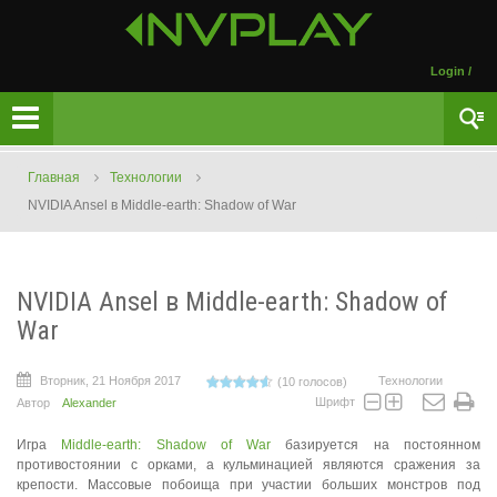
Login
/
Главная
Технологии
NVIDIA Ansel в Middle-earth: Shadow of War
NVIDIA Ansel в Middle-earth: Shadow of
War
Вторник, 21 Ноября 2017
Технологии
(10 голосов)
Шрифт
Автор
Alexander
Игра
Middle-earth: Shadow of War
базируется на постоянном
противостоянии с орками, а кульминацией являются сражения за
крепости. Массовые побоища при участии больших монстров под