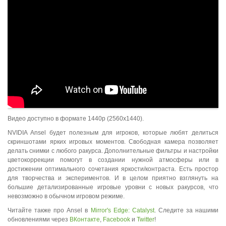
Видео доступно в формате 1440p (2560x1440).
NVIDIA Ansel будет полезным для игроков, которые любят делиться
скриншотами ярких игровых моментов. Свободная камера позволяет
делать снимки с любого ракурса. Дополнительные фильтры и настройки
цветокоррекции помогут в создании нужной атмосферы или в
достижении оптимального сочетания яркости/контраста. Есть простор
для творчества и экспериментов. И в целом приятно взглянуть на
большие детализированные игровые уровни с новых ракурсов, что
невозможно в обычном игровом режиме.
Читайте также про Ansel в
Mirror's Edge: Catalyst
. Следите за нашими
обновлениями через
ВКонтакте
,
Facebook
и
Twitter
!