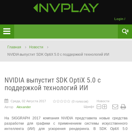
Login
/
Главная
Новости
NVIDIA выпустит SDK OptiX 5.0 с поддержкой технологий ИИ
NVIDIA выпустит SDK OptiX 5.0 с
поддержкой технологий ИИ
Среда, 02 Августа 2017
Новости
(0 голосов)
Шрифт
Автор
Alexander
На SIGGRAPH 2017 компания NVIDIA представила новые средства
разработки для графики с применением системы искусственного
интеллекта (ИИ) для ускорения рендеринга. В SDK OptiX 5.0