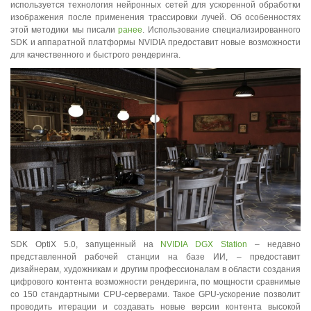
используется технология нейронных сетей для ускоренной обработки
изображения после применения трассировки лучей. Об особенностях
этой методики мы писали
ранее
. Использование специализированного
SDK и аппаратной платформы NVIDIA предоставит новые возможности
для качественного и быстрого рендеринга.
SDK OptiX 5.0, запущенный на
NVIDIA DGX Station
– недавно
представленной рабочей станции на базе ИИ, – предоставит
дизайнерам, художникам и другим профессионалам в области создания
цифрового контента возможности рендеринга, по мощности сравнимые
со 150 стандартными CPU-серверами. Такое GPU-ускорение позволит
проводить итерации и создавать новые версии контента высокой