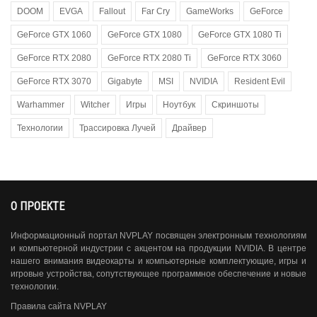
DOOM
EVGA
Fallout
Far Cry
GameWorks
GeForce
GeForce GTX 1060
GeForce GTX 1080
GeForce GTX 1080 Ti
GeForce RTX 2080
GeForce RTX 2080 Ti
GeForce RTX 3060
GeForce RTX 3070
Gigabyte
MSI
NVIDIA
Resident Evil
Warhammer
Witcher
Игры
Ноутбук
Скриншоты
Технологии
Трассировка Лучей
Драйвер
О ПРОЕКТЕ
Информационный портал NVPLAY посвящен электронным технологиям
и компьютерной индустрии с акцентом на продукции NVIDIA. В центре
нашего внимания видеокарты и компьютерные комплектующие, игры и
игровые устройства, сопутствующее программное обеспечение и новые
технологии.
Правила сайта NVPLAY