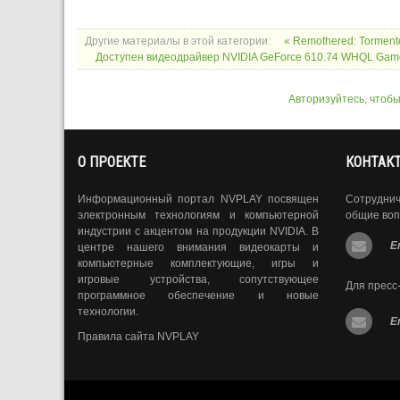
Другие материалы в этой категории:
« Remothered: Torment
Доступен видеодрайвер NVIDIA GeForce 610.74 WHQL Gam
Авторизуйтесь, чтоб
О ПРОЕКТЕ
КОНТАК
Информационный портал NVPLAY посвящен
Сотрудни
электронным технологиям и компьютерной
общие воп
индустрии с акцентом на продукции NVIDIA. В
E
центре нашего внимания видеокарты и
компьютерные комплектующие, игры и
игровые устройства, сопутствующее
Для пресс
программное обеспечение и новые
технологии.
E
Правила сайта NVPLAY