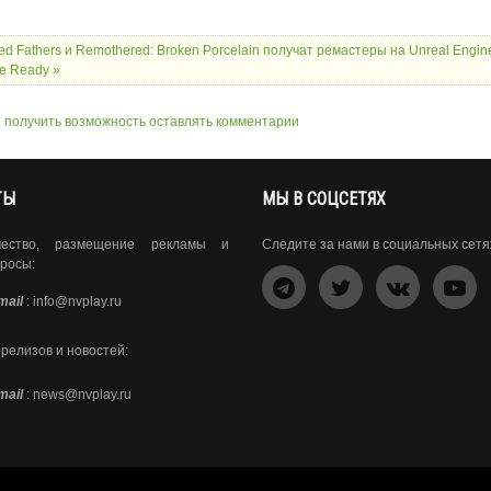
ed Fathers и Remothered: Broken Porcelain получат ремастеры на Unreal Engin
e Ready »
ы получить возможность оставлять комментарии
ТЫ
МЫ В СОЦСЕТЯХ
чество, размещение рекламы и
Следите за нами в социальных сетя
росы:
mail
:
info@nvplay.ru
-релизов и новостей:
mail
:
news@nvplay.ru