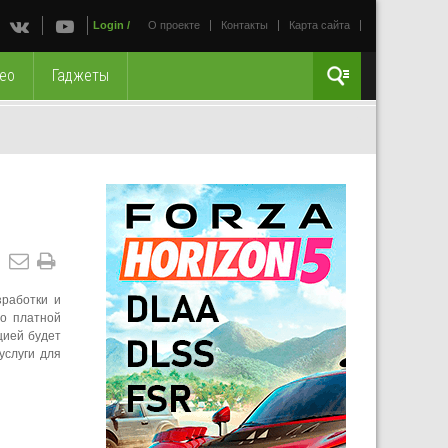
Login
/
О проекте
Контакты
Карта сайта
ео
Гаджеты
зработки и
ло платной
цией будет
услуги для