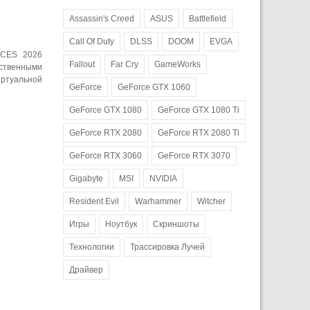
Assassin's Creed
ASUS
Battlefield
Call Of Duty
DLSS
DOOM
EVGA
 CES 2026
Fallout
Far Cry
GameWorks
дственными
иртуальной
GeForce
GeForce GTX 1060
GeForce GTX 1080
GeForce GTX 1080 Ti
GeForce RTX 2080
GeForce RTX 2080 Ti
GeForce RTX 3060
GeForce RTX 3070
Gigabyte
MSI
NVIDIA
Resident Evil
Warhammer
Witcher
Игры
Ноутбук
Скриншоты
Технологии
Трассировка Лучей
Драйвер