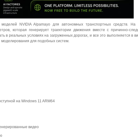
х моделей NVIDIA Alpamayo для автономных транспортных средств. На
тров, которая генерирует траектории движения вместе с причинно-сле
ь в реальных условиях на загруженных дорогах, и все это выполняется в в
й моделирования для подобных систем.
доступной на Windows 11 ARM64
сгенерированные видео
ью