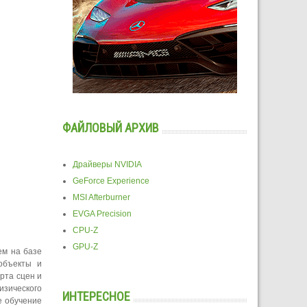
ФАЙЛОВЫЙ АРХИВ
Драйверы NVIDIA
GeForce Experience
MSI Afterburner
EVGA Precision
CPU-Z
GPU-Z
ем на базе
объекты и
рта сцен и
зического
ИНТЕРЕСНОЕ
е обучение