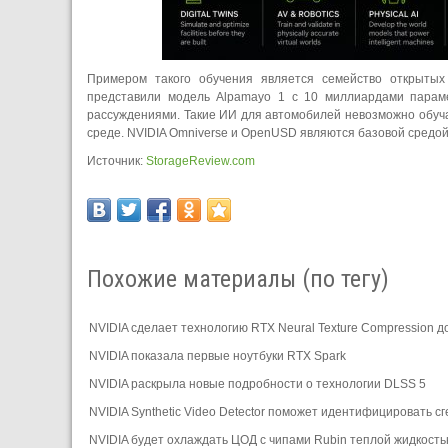
Примером такого обучения является семейство открыты
представили модель Alpamayo 1 с 10 миллиардами параме
рассуждениями. Такие ИИ для автомобилей невозможно обучат
среде. NVIDIA Omniverse и OpenUSD являются базовой средо
Источник:
StorageReview.com
Похожие материалы (по тегу)
NVIDIA сделает технологию RTX Neural Texture Compression 
NVIDIA показала первые ноутбуки RTX Spark
NVIDIA раскрыла новые подробности о технологии DLSS 5
NVIDIA Synthetic Video Detector поможет идентифицировать 
NVIDIA будет охлаждать ЦОД с чипами Rubin теплой жидкост