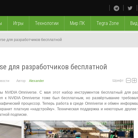
ы
Игры
Технологии
Мир ПК
Tegra Zone
Вид
rse для разработчиков бесплатной
se для разработчиков бесплатной
Шрифт
вости
Автор
Alexander
ы NVIDIA Omniverse. С мая этот набор инструментов бесплатный для ра
уп к NVIDIA Omniverse тоже был бесплатным, но развёртывание требова
 графический процессор. Теперь работа в среде Omniverse и обмен информа
хранит платную «надстройку». Техническая поддержка и некоторые другие 
атной подписке.