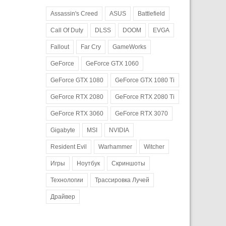
Assassin's Creed
ASUS
Battlefield
Call Of Duty
DLSS
DOOM
EVGA
Fallout
Far Cry
GameWorks
GeForce
GeForce GTX 1060
GeForce GTX 1080
GeForce GTX 1080 Ti
GeForce RTX 2080
GeForce RTX 2080 Ti
GeForce RTX 3060
GeForce RTX 3070
Gigabyte
MSI
NVIDIA
Resident Evil
Warhammer
Witcher
Игры
Ноутбук
Скриншоты
Технологии
Трассировка Лучей
Драйвер