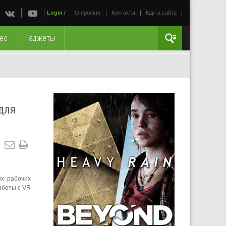
Login
/
О проекте
Контакты
Карта сайта
ео
Гаджеты
для
ых рабочих
аботы с VR