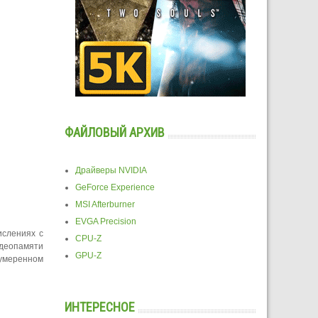
ФАЙЛОВЫЙ АРХИВ
Драйверы NVIDIA
GeForce Experience
MSI Afterburner
EVGA Precision
ислениях с
CPU-Z
идеопамяти
GPU-Z
 умеренном
ИНТЕРЕСНОЕ