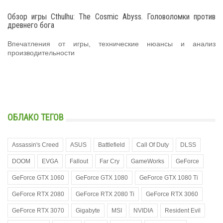
Обзор игры Cthulhu: The Cosmic Abyss. Головоломки против
древнего бога
Впечатления от игры, технические нюансы и анализ
производительности
ОБЛАКО ТЕГОВ
Assassin's Creed
ASUS
Battlefield
Call Of Duty
DLSS
DOOM
EVGA
Fallout
Far Cry
GameWorks
GeForce
GeForce GTX 1060
GeForce GTX 1080
GeForce GTX 1080 Ti
GeForce RTX 2080
GeForce RTX 2080 Ti
GeForce RTX 3060
GeForce RTX 3070
Gigabyte
MSI
NVIDIA
Resident Evil