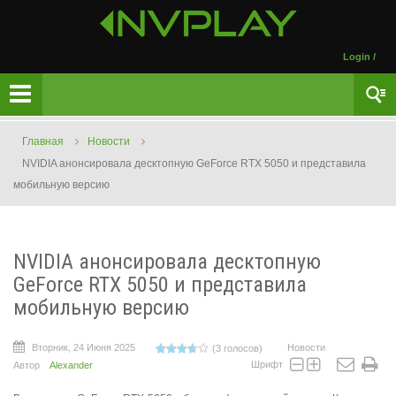
Login
/
Главная
Новости
NVIDIA анонсировала десктопную GeForce RTX 5050 и представила
мобильную версию
NVIDIA анонсировала десктопную
GeForce RTX 5050 и представила
мобильную версию
Вторник, 24 Июня 2025
Новости
(3 голосов)
Шрифт
Автор
Alexander