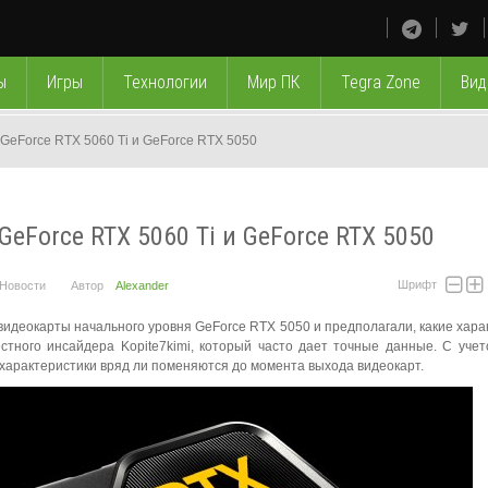
ы
Игры
Технологии
Мир ПК
Tegra Zone
Вид
GeForce RTX 5060 Ti и GeForce RTX 5050
eForce RTX 5060 Ti и GeForce RTX 5050
Шрифт
Новости
Автор
Alexander
видеокарты начального уровня GeForce RTX 5050 и предполагали, какие хара
тного инсайдера Kopite7kimi, который часто дает точные данные. С учет
 характеристики вряд ли поменяются до момента выхода видеокарт.