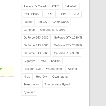
Assassin's Creed
ASUS
Battlefield
Call Of Duty
DLSS
DOOM
EVGA
Fallout
Far Cry
GameWorks
GeForce
GeForce GTX 1060
GeForce GTX 1080
GeForce GTX 1080 Ti
GeForce RTX 2080
GeForce RTX 2080 Ti
GeForce RTX 3060
GeForce RTX 3070
Gigabyte
MSI
NVIDIA
Resident Evil
Warhammer
Witcher
ую
Игры
Ноутбук
Скриншоты
Технологии
Трассировка Лучей
Драйвер