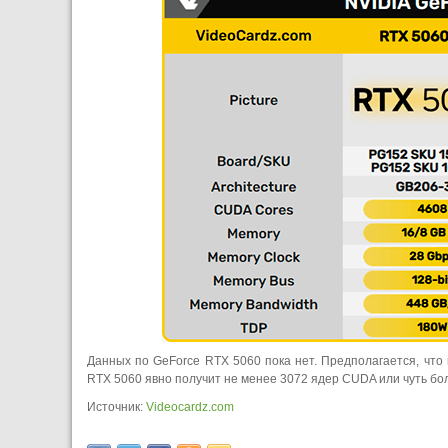
Данных по GeForce RTX 5060 пока нет. Предполагается, что
RTX 5060 явно получит не менее 3072 ядер CUDA или чуть бо
Источник:
Videocardz.com