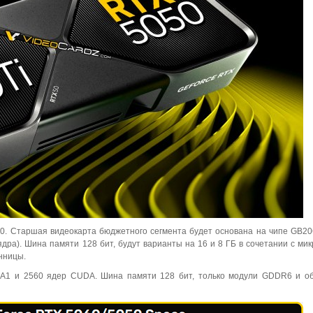
0. Старшая видеокарта бюджетного сегмента будет основана на чипе GB20
дра). Шина памяти 128 бит, будут варианты на 16 и 8 ГБ в сочетании с ми
нницы.
A1 и 2560 ядер CUDA. Шина памяти 128 бит, только модули GDDR6 и об