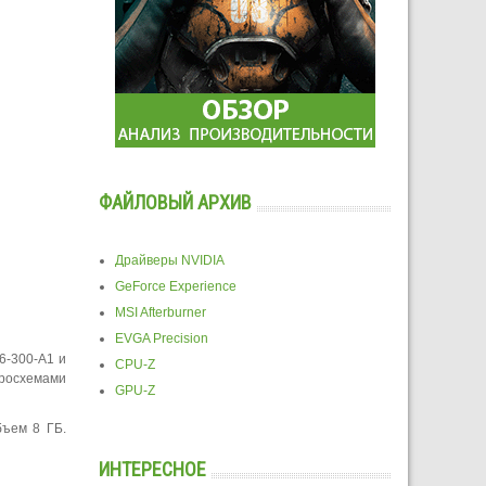
ФАЙЛОВЫЙ АРХИВ
Драйверы NVIDIA
GeForce Experience
MSI Afterburner
EVGA Precision
6-300-A1 и
CPU-Z
кросхемами
GPU-Z
ъем 8 ГБ.
ИНТЕРЕСНОЕ