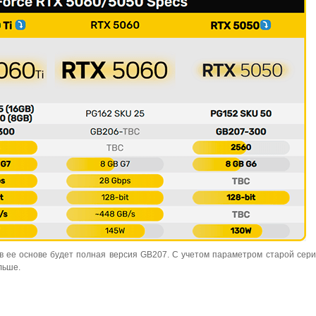
 в ее основе будет полная версия GB207. С учетом параметром старой сери
льше.