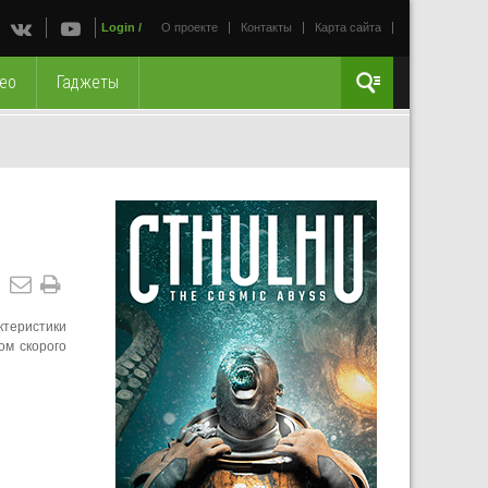
Login
/
О проекте
Контакты
Карта сайта
ео
Гаджеты
ктеристики
ом скорого