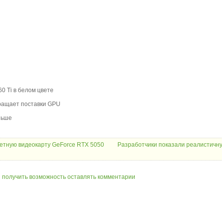
0 Ti в белом цвете
кращает поставки GPU
ньше
жетную видеокарту GeForce RTX 5050
Разработчики показали реалистичн
ы получить возможность оставлять комментарии