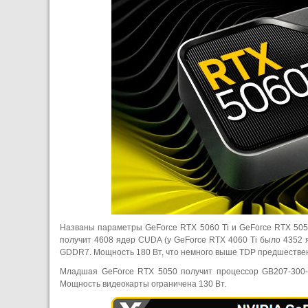
Названы параметры GeForce RTX 5060 Ti и GeForce RTX 505
получит 4608 ядер CUDA (у GeForce RTX 4060 Ti было 4352 я
GDDR7. Мощность 180 Вт, что немного выше TDP предшестве
Младшая GeForce RTX 5050 получит процессор GB207-300-
Мощность видеокарты ограничена 130 Вт.