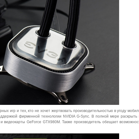
ых игр и тех, кто не хочет жертвовать производительностью в угоду мобил
ддержкой фирменной технологии NVIDIA G-Sync. В полной мере раскрыть
K и видеокарты GeForce GTX980M. Также производитель обещает возможнос