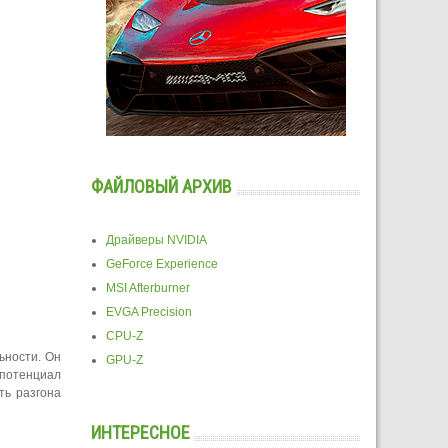
ФАЙЛОВЫЙ АРХИВ
Драйверы NVIDIA
GeForce Experience
MSI Afterburner
EVGA Precision
CPU-Z
ьности. Он
GPU-Z
 потенциал
ть разгона
ИНТЕРЕСНОЕ