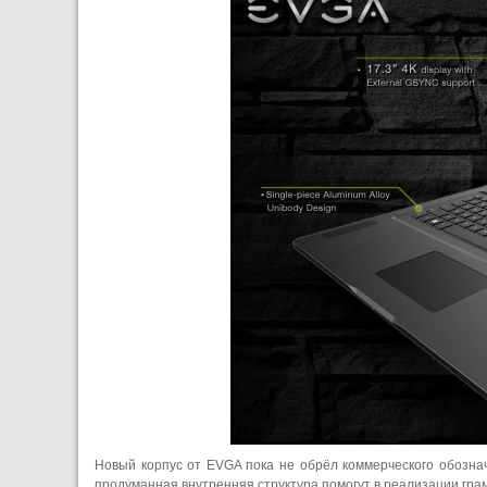
Новый корпус от EVGA пока не обрёл коммерческого обознач
продуманная внутренняя структура помогут в реализации гр