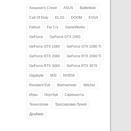
Assassin's Creed
ASUS
Battlefield
Call Of Duty
DLSS
DOOM
EVGA
Fallout
Far Cry
GameWorks
GeForce
GeForce GTX 1060
GeForce GTX 1080
GeForce GTX 1080 Ti
GeForce RTX 2080
GeForce RTX 2080 Ti
GeForce RTX 3060
GeForce RTX 3070
Gigabyte
MSI
NVIDIA
Resident Evil
Warhammer
Witcher
Игры
Ноутбук
Скриншоты
Технологии
Трассировка Лучей
Драйвер