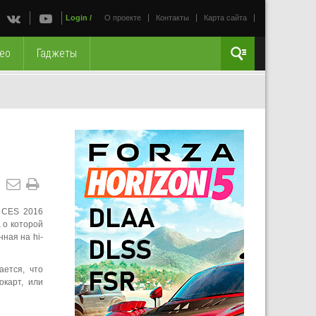
Login
/
О проекте
Контакты
Карта сайта
ео
Гаджеты
е CES 2016
 о которой
ная на hi-
ется, что
окарт, или