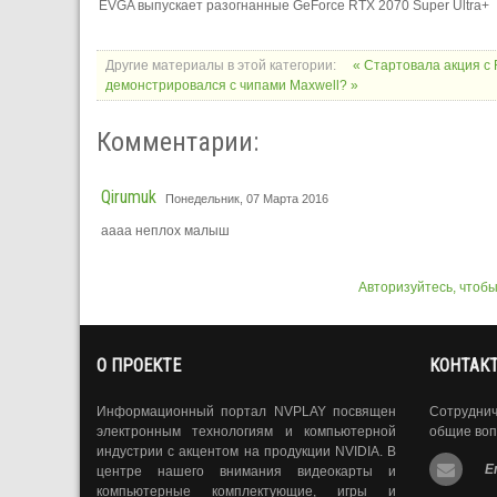
EVGA выпускает разогнанные GeForce RTX 2070 Super Ultra+
Другие материалы в этой категории:
« Стартовала акция с 
демонстрировался с чипами Maxwell? »
Комментарии:
Qirumuk
Понедельник, 07 Марта 2016
аааа неплох малыш
Авторизуйтесь, чтоб
О ПРОЕКТЕ
КОНТАК
Информационный портал NVPLAY посвящен
Сотрудни
электронным технологиям и компьютерной
общие воп
индустрии с акцентом на продукции NVIDIA. В
E
центре нашего внимания видеокарты и
компьютерные комплектующие, игры и