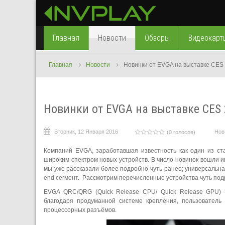
Главная
Новости
Обзоры
Видеокарт
Главная
Новости
Новинки от EVGA на выставке CES
Новинки от EVGA на выставке CES
Вторник, 12 Января 2016
Нов
(0 голосов)
Компаний EVGA, заработавшая известность как один из ст
широким спектром новых устройств. В число новинок вошли и
мы уже рассказали более подробно чуть ранее; универсальна
end сегмент. Рассмотрим перечисленные устройства чуть под
EVGA QRC/QRG (Quick Release CPU/ Quick Release GPU) —
благодаря продуманной системе крепления, пользователь
процессорных разъёмов.