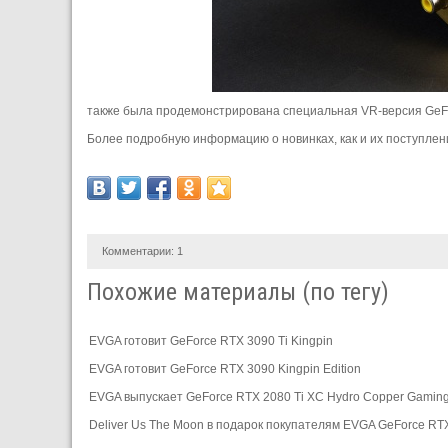
также была продемонстрирована специальная VR-версия GeFo
Более подробную информацию о новинках, как и их поступлени
Комментарии:
1
Похожие материалы (по тегу)
EVGA готовит GeForce RTX 3090 Ti Kingpin
EVGA готовит GeForce RTX 3090 Kingpin Edition
EVGA выпускает GeForce RTX 2080 Ti XC Hydro Copper Gamin
Deliver Us The Moon в подарок покупателям EVGA GeForce RT