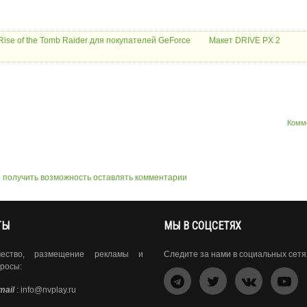
Rise of the Tomb Raider для покупателей GeForce
Макет DRIVE PX 2
Комм
ы получить возможность оставлять комментарии
ТЫ
МЫ В СОЦСЕТЯХ
чество, размещение рекламы и
Следите за нами в социальных сетя
росы:
mail
:
info@nvplay.ru