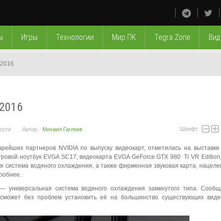
ы
Игры
Технологии
Мир ПК
Tegra Zone
Вид
 2016
 2016
Шрифт
ости
Автор
Михаил Гаглоев
арейших партнеров NVIDIA по выпуску видеокарт, отметилась на выставк
гровой ноутбук EVGA SC17; видеокарта EVGA GeForce GTX 980 Ti VR Edition,
я система водяного охлаждения, а также фирменная звуковая карта, нацелен
робнее.
 универсальная система водяного охлаждения замкнутого типа. Сообща
 сможет без проблем установить её на большинство существующих виде