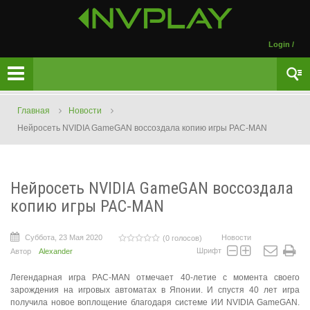
Login
/
Главная
Новости
Нейросеть NVIDIA GameGAN воссоздала копию игры PAC-MAN
Нейросеть NVIDIA GameGAN воссоздала
копию игры PAC-MAN
Суббота, 23 Мая 2020
Новости
(0 голосов)
Шрифт
Автор
Alexander
Легендарная игра PAC-MAN отмечает 40-летие с момента своего
зарождения на игровых автоматах в Японии. И спустя 40 лет игра
получила новое воплощение благодаря системе ИИ NVIDIA GameGAN.