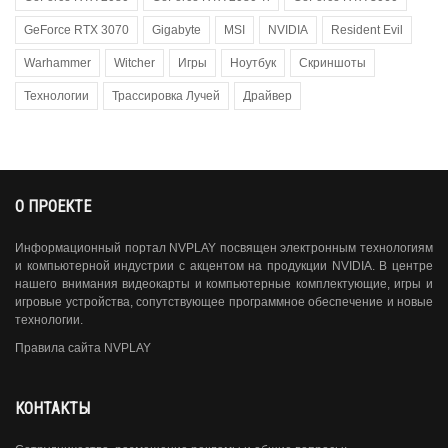
GeForce RTX 3070
Gigabyte
MSI
NVIDIA
Resident Evil
Warhammer
Witcher
Игры
Ноутбук
Скриншоты
Технологии
Трассировка Лучей
Драйвер
О ПРОЕКТЕ
Информационный портал NVPLAY посвящен электронным технологиям
и компьютерной индустрии с акцентом на продукции NVIDIA. В центре
нашего внимания видеокарты и компьютерные комплектующие, игры и
игровые устройства, сопутствующее программное обеспечение и новые
технологии.
Правила сайта NVPLAY
КОНТАКТЫ