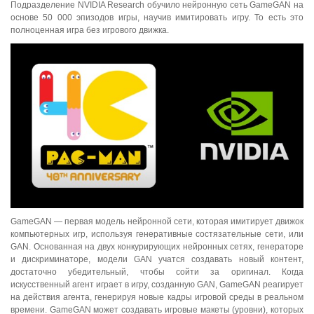
Подразделение NVIDIA Research обучило нейронную сеть GameGAN на
основе 50 000 эпизодов игры, научив имитировать игру. То есть это
полноценная игра без игрового движка.
GameGAN — первая модель нейронной сети, которая имитирует движок
компьютерных игр, используя генеративные состязательные сети, или
GAN. Основанная на двух конкурирующих нейронных сетях, генераторе
и дискриминаторе, модели GAN учатся создавать новый контент,
достаточно убедительный, чтобы сойти за оригинал. Когда
искусственный агент играет в игру, созданную GAN, GameGAN реагирует
на действия агента, генерируя новые кадры игровой среды в реальном
времени. GameGAN может создавать игровые макеты (уровни), которых