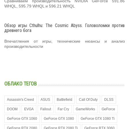
Сравниваем производительность NVIDIA GeForce 591.86
WHQL, 595.79 WHQL и 596.21 WHQL
Обзор игры Cthulhu: The Cosmic Abyss. Головоломки против
древнего бога
Впечатления от игры, технические нюансы и анализ
производительности
ОБЛАКО ТЕГОВ
Assassin's Creed
ASUS
Battlefield
Call Of Duty
DLSS
DOOM
EVGA
Fallout
Far Cry
GameWorks
GeForce
GeForce GTX 1060
GeForce GTX 1080
GeForce GTX 1080 Ti
GeForce RTX 2080
GeForce RTX 2080 Ti
GeForce RTX 3060