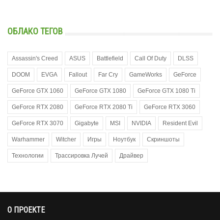
ОБЛАКО ТЕГОВ
Assassin's Creed
ASUS
Battlefield
Call Of Duty
DLSS
DOOM
EVGA
Fallout
Far Cry
GameWorks
GeForce
GeForce GTX 1060
GeForce GTX 1080
GeForce GTX 1080 Ti
GeForce RTX 2080
GeForce RTX 2080 Ti
GeForce RTX 3060
GeForce RTX 3070
Gigabyte
MSI
NVIDIA
Resident Evil
Warhammer
Witcher
Игры
Ноутбук
Скриншоты
Технологии
Трассировка Лучей
Драйвер
О ПРОЕКТЕ