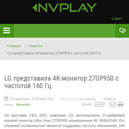
Login
/
Главная
Новости
LG представила 4K-монитор 27GP950 с частотой 160 Гц
LG представила 4K-монитор 27GP950 с
частотой 160 Гц
Понедельник, 11 Января 2021
Новости
(0 голосов)
Шрифт
Автор
Alexander
На выставке CES 2021 компания LG анонсировала 27-дюймовый
игровой монитор Ultra Gear 27GP950 разрешением 4K 3840x2160. Его
ключевой особенностью является поддержка частоты обновления 160