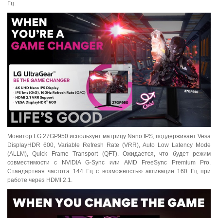
Гц.
Монитор LG 27GP950 использует матрицу Nano IPS, поддерживает Vesa
DisplayHDR 600, Variable Refresh Rate (VRR), Auto Low Latency Mode
(ALLM), Quick Frame Transport (QFT). Ожидается, что будет режим
совместимости с NVIDIA G-Sync или AMD FreeSync Premium Pro.
Стандартная частота 144 Гц с возможностью активации 160 Гц при
работе через HDMI 2.1.