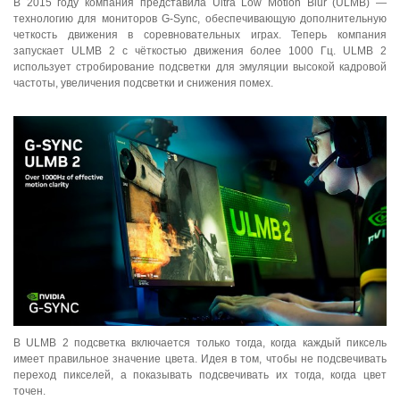
В 2015 году компания представила Ultra Low Motion Blur (ULMB) —
технологию для мониторов G-Sync, обеспечивающую дополнительную
четкость движения в соревновательных играх. Теперь компания
запускает ULMB 2 с чёткостью движения более 1000 Гц. ULMB 2
использует стробирование подсветки для эмуляции высокой кадровой
частоты, увеличения подсветки и снижения помех.
В ULMB 2 подсветка включается только тогда, когда каждый пиксель
имеет правильное значение цвета. Идея в том, чтобы не подсвечивать
переход пикселей, а показывать подсвечивать их тогда, когда цвет
точен.