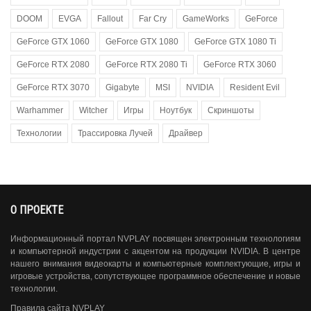
DOOM
EVGA
Fallout
Far Cry
GameWorks
GeForce
GeForce GTX 1060
GeForce GTX 1080
GeForce GTX 1080 Ti
GeForce RTX 2080
GeForce RTX 2080 Ti
GeForce RTX 3060
GeForce RTX 3070
Gigabyte
MSI
NVIDIA
Resident Evil
Warhammer
Witcher
Игры
Ноутбук
Скриншоты
Технологии
Трассировка Лучей
Драйвер
О ПРОЕКТЕ
Информационный портал NVPLAY посвящен электронным технологиям
и компьютерной индустрии с акцентом на продукции NVIDIA. В центре
нашего внимания видеокарты и компьютерные комплектующие, игры и
игровые устройства, сопутствующее программное обеспечение и новые
технологии.
Правила сайта NVPLAY