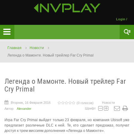
Login
/
Главная
Новости
Легенда о Мамонте. Новый трейлер Far Cry Primal
Легенда о Мамонте. Новый трейлер Far
Cry Primal
Вторник, 16 Февраля 2016
Новости
(0 голосов)
Шрифт
Автор
Alexander
Игра Far Cry Primal выйдет только 23 февраля, но компания Ubisoft уже
предлагает различные DLC к ней. Те, кто сделает предзаказ, получат
доступ к трем миссиям дополнения «Легенда о Мамонте».