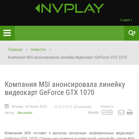
Login
/
Главная
Новости
Компания MSI анонсировала линейку видеокарт GeForce GTX 1070
Компания MSI анонсировала линейку
видеокарт GeForce GTX 1070
Четверг, 02 Июня 2016
Новости
(0 голосов)
Шрифт
Автор
Alexander
Компания MSI готовит к выпуску несколько неференсных видеокарт
GeForce GTX 1070. Среди них новинка в известной «игровой» серии MSI