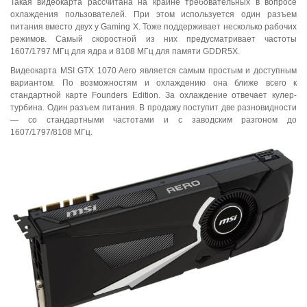
Такая видеокарта рассчитана на крайне требовательных в вопросе
охлаждения пользователей. При этом используется один разъем
питания вместо двух у Gaming X. Тоже поддерживает несколько рабочих
режимов. Самый скоростной из них предусматривает частоты
1607/1797 МГц для ядра и 8108 МГц для памяти GDDR5X.
Видеокарта MSI GTX 1070 Aero является самым простым и доступным
вариантом. По возможностям и охлаждению она ближе всего к
стандартной карте Founders Edition. За охлаждение отвечает кулер-
турбина. Один разъем питания. В продажу поступит две разновидности
— со стандартными частотами и с заводским разгоном до
1607/1797/8108 МГц.