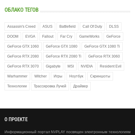
ОБЛАКО ТЕГОВ
Assassin's Creed
ASUS
Battlefield
Call Of Duty
DLSS
DOOM
EVGA
Fallout
Far Cry
GameWorks
GeForce
GeForce GTX 1060
GeForce GTX 1080
GeForce GTX 1080 Ti
GeForce RTX 2080
GeForce RTX 2080 Ti
GeForce RTX 3060
GeForce RTX 3070
Gigabyte
MSI
NVIDIA
Resident Evil
Warhammer
Witcher
Игры
Ноутбук
Скриншоты
Технологии
Трассировка Лучей
Драйвер
О ПРОЕКТЕ
Информационный портал NVPLAY посвящен электронным технологиям