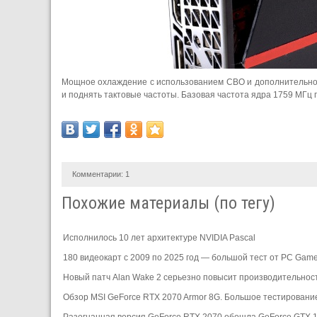
Мощное охлаждение с использованием СВО и дополнительног
и поднять тактовые частоты. Базовая частота ядра 1759 МГц п
Комментарии:
1
Похожие материалы (по тегу)
Исполнилось 10 лет архитектуре NVIDIA Pascal
180 видеокарт с 2009 по 2025 год — большой тест от PC Gam
Новый патч Alan Wake 2 серьезно повысит производительнос
Обзор MSI GeForce RTX 2070 Armor 8G. Большое тестировани
Разогнанная версия GeForce RTX 2070 обошла GeForce GTX 1