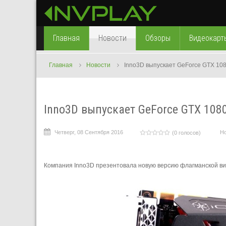
Главная
Новости
Обзоры
Видеокарт
Главная
Новости
Inno3D выпускает GeForce GTX 108
Inno3D выпускает GeForce GTX 108
Четверг, 08 Сентября 2016
Н
(0 голосов)
Компания Inno3D презентовала новую версию флагманской ви