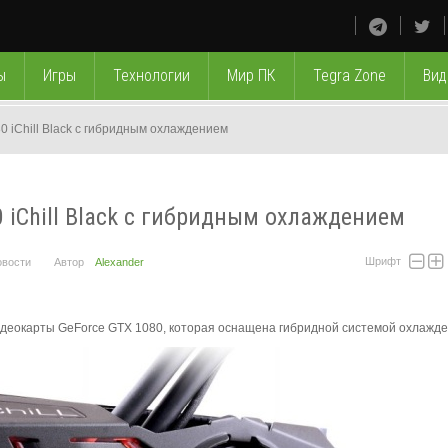
ы
Игры
Технологии
Мир ПК
Tegra Zone
Вид
0 iChill Black с гибридным охлаждением
0 iChill Black с гибридным охлаждением
Шрифт
овости
Автор
Alexander
деокарты GeForce GTX 1080, которая оснащена гибридной системой охлажде