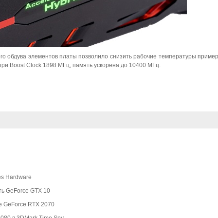
о обдува элементов платы позволило снизить рабочие температуры приме
ри Boost Clock 1898 МГц, память ускорена до 10400 МГц.
es Hardware
ть GeForce GTX 10
е GeForce RTX 2070
080 в 3DMark Time Spy