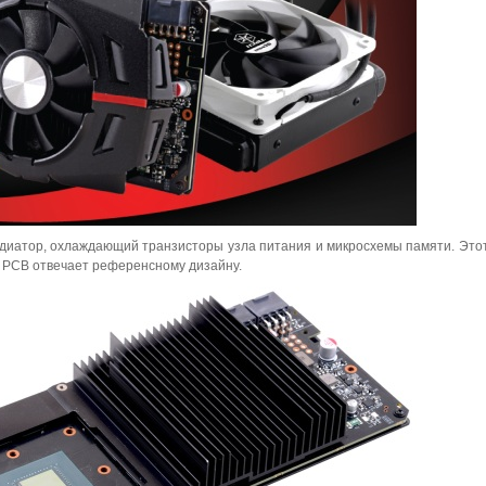
диатор, охлаждающий транзисторы узла питания и микросхемы памяти. Это
о PCB отвечает референсному дизайну.