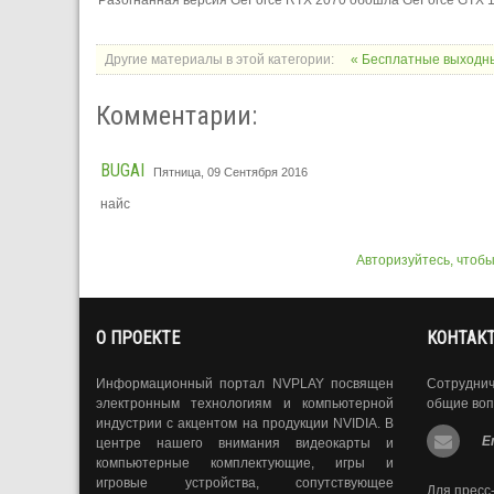
Другие материалы в этой категории:
« Бесплатные выходны
Комментарии:
BUGAI
Пятница, 09 Сентября 2016
найс
Авторизуйтесь, чтоб
О ПРОЕКТЕ
КОНТАК
Информационный портал NVPLAY посвящен
Сотрудни
электронным технологиям и компьютерной
общие воп
индустрии с акцентом на продукции NVIDIA. В
E
центре нашего внимания видеокарты и
компьютерные комплектующие, игры и
игровые устройства, сопутствующее
Для пресс