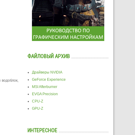
ФАЙЛОВЫЙ АРХИВ
Драйверы NVIDIA
GeForce Experience
 водоблок,
MSI Afterburner
EVGA Precision
CPU-Z
GPU-Z
ИНТЕРЕСНОЕ