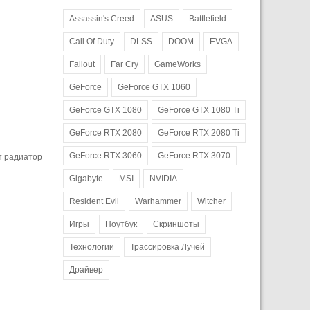
Assassin's Creed
ASUS
Battlefield
Call Of Duty
DLSS
DOOM
EVGA
Fallout
Far Cry
GameWorks
GeForce
GeForce GTX 1060
GeForce GTX 1080
GeForce GTX 1080 Ti
GeForce RTX 2080
GeForce RTX 2080 Ti
GeForce RTX 3060
GeForce RTX 3070
т радиатор
Gigabyte
MSI
NVIDIA
Resident Evil
Warhammer
Witcher
Игры
Ноутбук
Скриншоты
Технологии
Трассировка Лучей
Драйвер