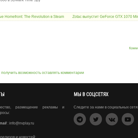
е Homefront: The Revolution в Steam
Zotac выпустит GeForce GTX 1070 Min
Комм
ы получить возможность оставлять комментарии
ТЫ
МЫ В СОЦСЕТЯХ
чество, размещение рекламы и
Следите за нами в социальных сетя
росы:
mail
:
info@nvplay.ru
-релизов и новостей: