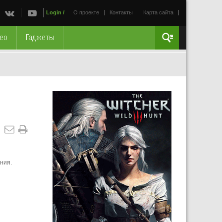
Login
/
О проекте
Контакты
Карта сайта
ео
Гаджеты
ния.