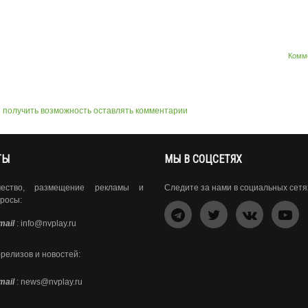
Комм
ы получить возможность оставлять комментарии
ТЫ
МЫ В СОЦСЕТЯХ
чество, размещение рекламы и
Следите за нами в социальных сетя
росы:
mail
:
info@nvplay.ru
-релизов и новостей:
mail
:
news@nvplay.ru