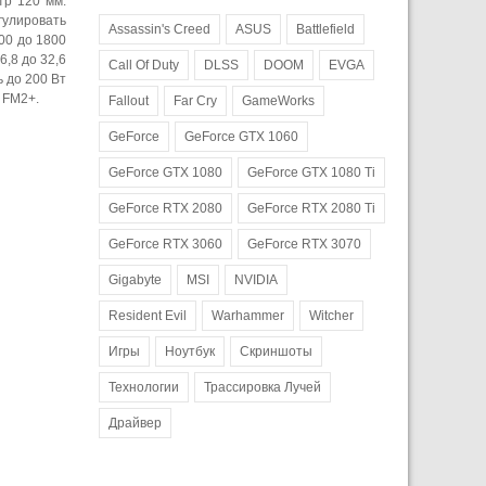
тр 120 мм.
гулировать
Assassin's Creed
ASUS
Battlefield
00 до 1800
,8 до 32,6
Call Of Duty
DLSS
DOOM
EVGA
 до 200 Вт
 FM2+.
Fallout
Far Cry
GameWorks
GeForce
GeForce GTX 1060
GeForce GTX 1080
GeForce GTX 1080 Ti
GeForce RTX 2080
GeForce RTX 2080 Ti
GeForce RTX 3060
GeForce RTX 3070
Gigabyte
MSI
NVIDIA
Resident Evil
Warhammer
Witcher
Игры
Ноутбук
Скриншоты
Технологии
Трассировка Лучей
Драйвер