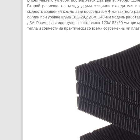
В комплекте с кулером поставляется два вентилятора. Оди
Второй размещается между двумя секциями охладителя и 
скорость вращения крыльчатки посредством 4-контактного р
об/мин при уровне шума 16,2-29,2 дБА. 140-мм модель работа
дБА. Размеры самого кулера составляют 123х153х60 мм при м
тепла и совместима практически со всеми современными пла