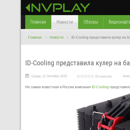
Главная
Новости
Обзоры
Видеокарт
Главная
Новости
ID-Cooling представила кулер на 
ID-Cooling представила кулер на 
Среда, 21 Октября 2015
Ново
(0 голосов)
Не самая известная в России компания
ID-Cooling
представила