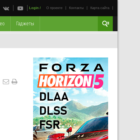
Login
/
О проекте
Контакты
Карта сайта
ео
Гаджеты