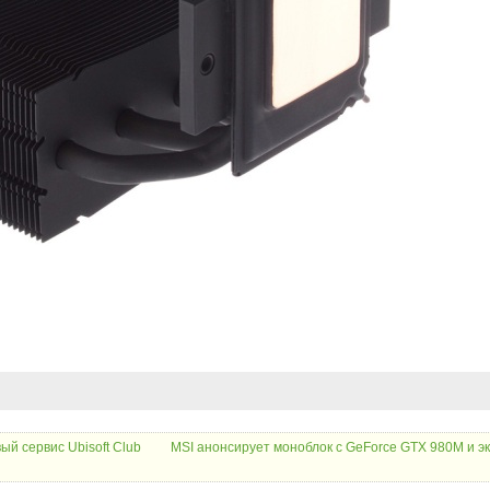
вый сервис Ubisoft Club
MSI анонсирует моноблок с GeForce GTX 980M и э