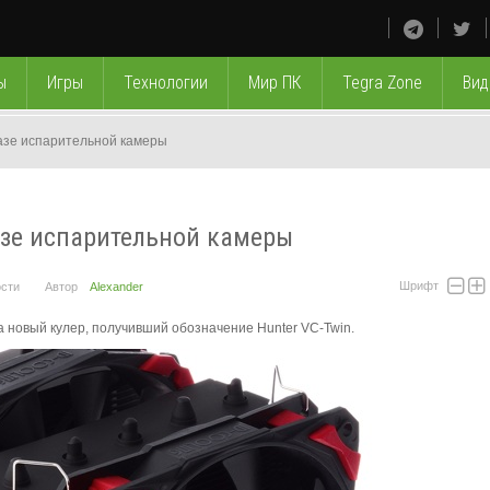
ы
Игры
Технологии
Мир ПК
Tegra Zone
Вид
базе испарительной камеры
базе испарительной камеры
Шрифт
сти
Автор
Alexander
 новый кулер, получивший обозначение Hunter VC-Twin.