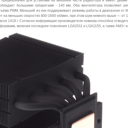
н предназначен для установки на внешней части радиатора и имеет диаме
обладает большими габаритами - 140 мм. Оба вентилятора позволяют ре
азъёма PWM. Меньший из них поддерживает режимы работы в диапазоне от 8
ет на меньших скоростях 800-1600 об/мин, при этом шум немного выше — от 16
ассе 1418 г. Согласно информации производителя новинка способна отводить
тформами, включая последнее поколение LGA2011 и LGA1155, а также AM3+ и