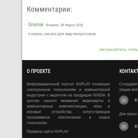
Комментарии:
Qirumuk
Вторник, 08 Марта 2016
о хорош, как раз для амд процессоров
Авторизуйтесь, чтоб
О ПРОЕКТЕ
КОНТАК
Информационный портал NVPLAY посвящен
Сотрудни
электронным технологиям и компьютерной
общие воп
индустрии с акцентом на продукции NVIDIA. В
E
центре нашего внимания видеокарты и
компьютерные комплектующие, игры и
игровые устройства, сопутствующее
Для пресс
программное обеспечение и новые
технологии.
E
Правила сайта NVPLAY