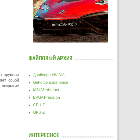
ФАЙЛОВЫЙ АРХИВ
а крупных
Драйверы NVIDIA
яет собой
GeForce Experience
о покрытие
MSI Afterburner
EVGA Precision
CPU-Z
GPU-Z
ИНТЕРЕСНОЕ