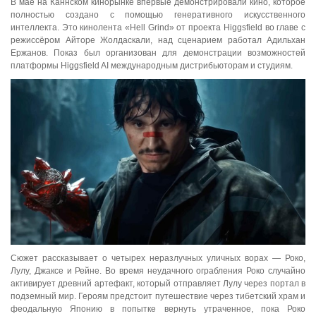
В мае на Каннском кинорынке впервые демонстрировали кино, которое
полностью создано с помощью генеративного искусственного
интеллекта. Это кинолента «Hell Grind» от проекта Higgsfield во главе с
режиссёром Айторе Жолдаскали, над сценарием работал Адильхан
Ержанов. Показ был организован для демонстрации возможностей
платформы Higgsfield AI международным дистрибьюторам и студиям.
Сюжет рассказывает о четырех неразлучных уличных ворах — Роко,
Лулу, Джаксе и Рейне. Во время неудачного ограбления Роко случайно
активирует древний артефакт, который отправляет Лулу через портал в
подземный мир. Героям предстоит путешествие через тибетский храм и
феодальную Японию в попытке вернуть утраченное, пока Роко