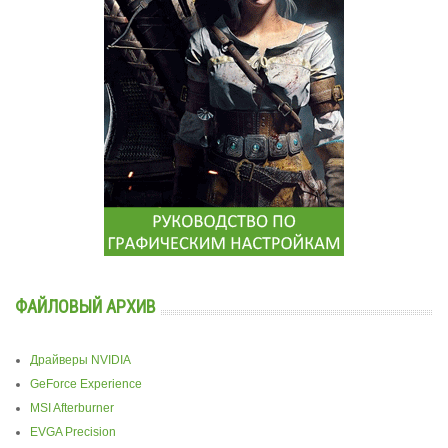
ФАЙЛОВЫЙ АРХИВ
Драйверы NVIDIA
GeForce Experience
MSI Afterburner
EVGA Precision