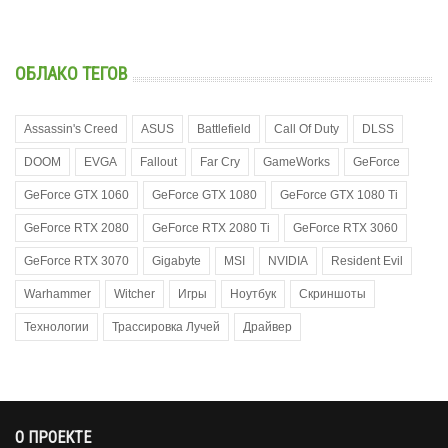
ОБЛАКО ТЕГОВ
Assassin's Creed
ASUS
Battlefield
Call Of Duty
DLSS
DOOM
EVGA
Fallout
Far Cry
GameWorks
GeForce
GeForce GTX 1060
GeForce GTX 1080
GeForce GTX 1080 Ti
GeForce RTX 2080
GeForce RTX 2080 Ti
GeForce RTX 3060
GeForce RTX 3070
Gigabyte
MSI
NVIDIA
Resident Evil
Warhammer
Witcher
Игры
Ноутбук
Скриншоты
Технологии
Трассировка Лучей
Драйвер
О ПРОЕКТЕ