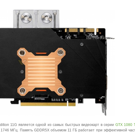
Edition 11G является одной из самых быстрых видеокарт в серии
GTX 1080 T
k 1746 МГц. Память GDDR5X объемом 11 ГБ работает при эффективной час