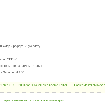
ый кулер и референсную плату
амятью GDDR6
x со скрытым разъемом питания
ть GeForce GTX 10
eForce GTX 1080 Ti Aorus WaterForce Xtreme Edition
Cooler Master выпуска
ы получить возможность оставлять комментарии