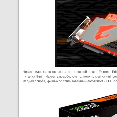
Новая видеокарта основана на печатной плате Extreme Ed
питания 8-pin. Накрыта водоблоком полного покрытия (full c
медная основа, крышка со стилизованным логотипом и LED-по