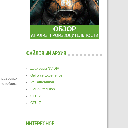
ФАЙЛОВЫЙ АРХИВ
Драйверы NVIDIA
GeForce Experience
х разъемах
MSI Afterburner
 водоблока
EVGA Precision
CPU-Z
GPU-Z
ИНТЕРЕСНОЕ