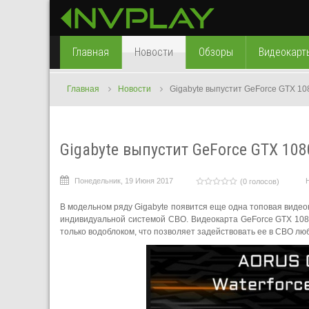
Главная
Новости
Обзоры
Видеокарт
Главная
Новости
Gigabyte выпустит GeForce GTX 108
Gigabyte выпустит GeForce GTX 1080
Понедельник, 19 Июня 2017
(0 голосов)
В модельном ряду Gigabyte появится еще одна топовая видео
индивидуальной системой СВО. Видеокарта GeForce GTX 1080
только водоблоком, что позволяет задействовать ее в СВО лю