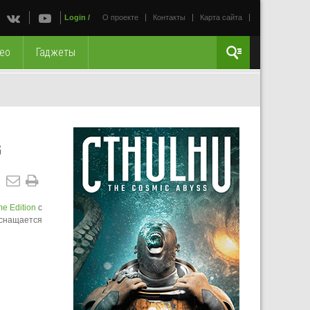
Login
/
О проекте
Контакты
Карта сайта
ео
Гаджеты
G
e Edition
с
оснащается