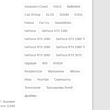
Assassin's Creed
ASUS
Battlefield
Call Of Duty
DLSS
DOOM
EVGA
Fallout
Far Cry
GameWorks
GeForce
GeForce GTX 1060
GeForce GTX 1080
GeForce GTX 1080 Ti
GeForce RTX 2080
GeForce RTX 2080 Ti
GeForce RTX 3060
GeForce RTX 3070
Gigabyte
MSI
NVIDIA
Resident Evil
Warhammer
Witcher
Игры
Ноутбук
Скриншоты
Технологии
Трассировка Лучей
Драйвер
i
. Базовая
тоте 11448