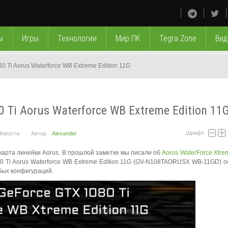
ы
Игры
Технологии
Мир ПК
Tegra Zone
Вид
0 Ti Aorus Waterforce WB Extreme Edition 11G
 Ti Aorus Waterforce WB Extreme Edition 11
Шрифт
Новости
Автор
Alexander
карта линейки Aorus. В прошлой заметке мы писали об
Aorus WaterForce Xtrem
 Ti Aorus Waterforce WB Extreme Edition 11G (GV-N108TAORUSX WB-11GD) 
бых конфигураций.