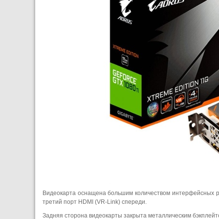
Видеокарта оснащена большим количеством интерфейсных разъ
третий порт HDMI (VR-Link) спереди.
Задняя сторона видеокарты закрыта металлическим бэкплейто