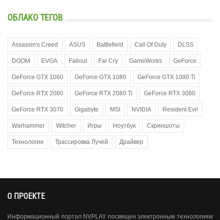
ОБЛАКО ТЕГОВ
Assassin's Creed
ASUS
Battlefield
Call Of Duty
DLSS
DOOM
EVGA
Fallout
Far Cry
GameWorks
GeForce
GeForce GTX 1060
GeForce GTX 1080
GeForce GTX 1080 Ti
GeForce RTX 2080
GeForce RTX 2080 Ti
GeForce RTX 3060
GeForce RTX 3070
Gigabyte
MSI
NVIDIA
Resident Evil
Warhammer
Witcher
Игры
Ноутбук
Скриншоты
Технологии
Трассировка Лучей
Драйвер
О ПРОЕКТЕ
Информационный портал NVPLAY посвящен электронным технологиям