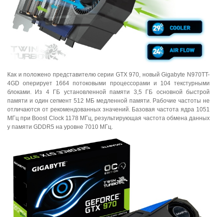
Как и положено представителю серии GTX 970, новый Gigabyte N970TT-
4GD оперирует 1664 потоковыми процессорами и 104 текстурными
блоками. Из 4 ГБ установленной памяти 3,5 ГБ основной быстрой
памяти и один сегмент 512 МБ медленной памяти. Рабочие частоты не
отличаются от рекомендованных значений. Базовая частота ядра 1051
МГц при Boost Clock 1178 МГц, результирующая частота обмена данных
у памяти GDDR5 на уровне 7010 МГц.