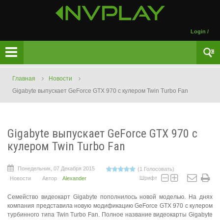
Login
/
Главная
Новости
Gigabyte выпускает GeForce GTX 970 с кулером Twin Turbo Fan
Gigabyte выпускает GeForce GTX 970 с
кулером Twin Turbo Fan
Понедельник, 07 Декабря 2015
(1 Голосовать)
Шрифт
Новости
Автор
Alexander
Семейство видеокарт Gigabyte пополнилось новой моделью. На днях
компания представила новую модификацию GeForce GTX 970 с кулером
турбинного типа Twin Turbo Fan. Полное название видеокарты Gigabyte