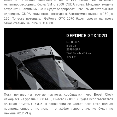
мультипроцессорных блока SM с 2560 CUDA cores. Младшая модель
сохранит 15 активных SM и будет оперировать 1920 вычислительными
единицами CUDA. Количество текстурных блоков уменьшится со 160 до
120. То есть потенциал GeForce GTX 1070 будет урезан на треть
относительно GeForce GTX 1080.
Пока неизвестны точные частоты, сообщается, что Boost Clock
находится на уровне 1600 МГц. Вместо GDDR5X будет использоваться
обычная память GDDR5. В отношении ее частот пока тоже полная
неопределенность, но ясно, что эффективное значение будет не
меньше 7012 МГц.