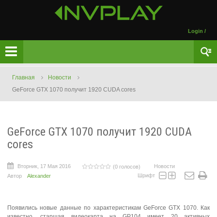
Login
/
Главная
Новости
GeForce GTX 1070 получит 1920 CUDA cores
GeForce GTX 1070 получит 1920 CUDA
cores
Вторник, 17 Мая 2016
Новости
(0 голосов)
Шрифт
Автор
Alexander
Появились новые данные по характеристикам GeForce GTX 1070. Как
известно, старшая видеокарта на GP104 имеет 20 активных