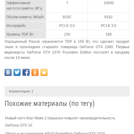
Эффективная
?
10000
частота памяти, МГц
Объём памяти, Мбайт
8192
8192
Интерфейс
PCI-E 3.0
PCI-E 3.0
Уровень TDP, Вт
150
180
Упрощенный Pascal ограничится TDP в 150 Вт, что сделает продукт
тише и прохладнее старшего товарища GeForce GTX 1080. Первые
видеокарты GeForce GTX 1070 Founders Edition поступят в продажу
после 10 июня.
Комментарии:
1
Похожие материалы (по тегу)
Новый патч Alan Wake 2 серьезно повысит производительность
GeForce GTX 10
Обзор и тестирование ASUS Expedition GeForce GTX 1070