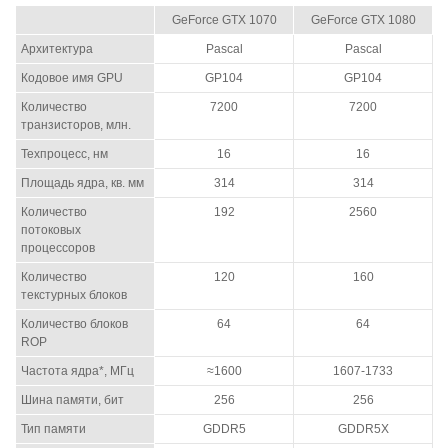
GeForce GTX 1070
GeForce GTX 1080
Архитектура
Pascal
Pascal
Кодовое имя GPU
GP104
GP104
Количество
7200
7200
транзисторов, млн.
Техпроцесс, нм
16
16
Площадь ядра, кв. мм
314
314
Количество
192
2560
потоковых
процессоров
Количество
120
160
текстурных блоков
Количество блоков
64
64
ROP
Частота ядра*, МГц
≈1600
1607-1733
Шина памяти, бит
256
256
Тип памяти
GDDR5
GDDR5X