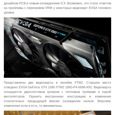
дизайном PCB и новым охлаждением iCX. Возможно, это стало ответом
на проблемы с перегревом VRM у некоторых видеокарт EVGA топового
уровня.
Представлены две видеокарты в линейке FTW2. Старшее место
отведено EVGA GeForce GTX 1080 FTW2 (08G-P4-6686-KR). Видеокарта
оснащается двухслотовым кулером с тепловым трубками и парой
вентиляторов. Оценить внутреннюю конструкцию и изменения
относительно предыдущей версии охлаждения нельзя. Впрочем,
изменения если и есть, то минимальны.