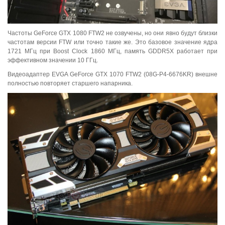
Частоты GeForce GTX 1080 FTW2 не озвучены, но они явно будут близки
частотам версии FTW или точно такие же. Это базовое значение ядра
1721 МГц при Boost Clock 1860 МГц, память GDDR5X работает при
эффективном значении 10 ГГц.
Видеоадаптер EVGA GeForce GTX 1070 FTW2 (08G-P4-6676KR) внешне
полностью повторяет старшего напарника.