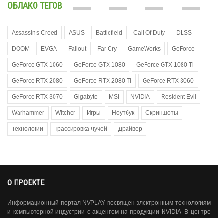
ОБЛАКО ТЕГОВ
Assassin's Creed
ASUS
Battlefield
Call Of Duty
DLSS
DOOM
EVGA
Fallout
Far Cry
GameWorks
GeForce
GeForce GTX 1060
GeForce GTX 1080
GeForce GTX 1080 Ti
GeForce RTX 2080
GeForce RTX 2080 Ti
GeForce RTX 3060
GeForce RTX 3070
Gigabyte
MSI
NVIDIA
Resident Evil
Warhammer
Witcher
Игры
Ноутбук
Скриншоты
Технологии
Трассировка Лучей
Драйвер
О ПРОЕКТЕ
Информационный портал NVPLAY посвящен электронным технологиям
и компьютерной индустрии с акцентом на продукции NVIDIA. В центре