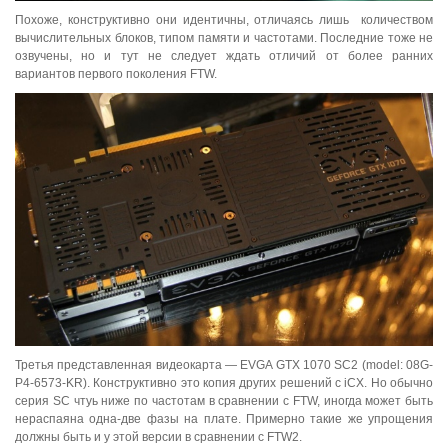
Похоже, конструктивно они идентичны, отличаясь лишь количеством
вычислительных блоков, типом памяти и частотами. Последние тоже не
озвучены, но и тут не следует ждать отличий от более ранних
вариантов первого поколения FTW.
Третья представленная видеокарта — EVGA GTX 1070 SC2 (model: 08G-
P4-6573-KR). Конструктивно это копия других решений с iCX. Но обычно
серия SC чтуь ниже по частотам в сравнении с FTW, иногда может быть
нераспаяна одна-две фазы на плате. Примерно такие же упрощения
должны быть и у этой версии в сравнении с FTW2.