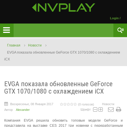
Login
/
Главная
Новости
EVGA показала обновленные GeForce GTX 1070/1080 с охлаждением
iCX
EVGA показала обновленные GeForce
GTX 1070/1080 с охлаждением iCX
Воскресенье, 08 Января 2017
Новости
(0 голосов)
Шрифт
Автор
Alexander
Компания EVGA решила обновить топовые модели GeForce и
представила на выставке CES 2017 три новинки с переработанным