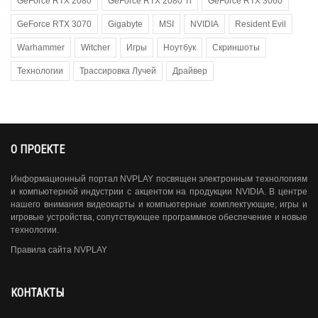
GeForce RTX 2080
GeForce RTX 2080 Ti
GeForce RTX 3060
GeForce RTX 3070
Gigabyte
MSI
NVIDIA
Resident Evil
Warhammer
Witcher
Игры
Ноутбук
Скриншоты
Технологии
Трассировка Лучей
Драйвер
О ПРОЕКТЕ
Информационный портал NVPLAY посвящен электронным технологиям
и компьютерной индустрии с акцентом на продукции NVIDIA. В центре
нашего внимания видеокарты и компьютерные комплектующие, игры и
игровые устройства, сопутствующее программное обеспечение и новые
технологии.
Правила сайта NVPLAY
КОНТАКТЫ