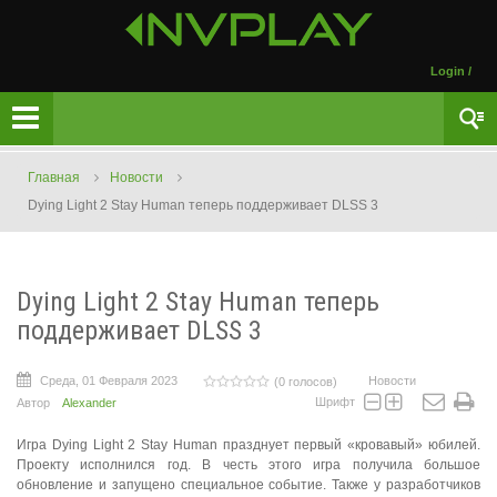
Login
/
Главная
Новости
Dying Light 2 Stay Human теперь поддерживает DLSS 3
Dying Light 2 Stay Human теперь
поддерживает DLSS 3
Среда, 01 Февраля 2023
Новости
(0 голосов)
Шрифт
Автор
Alexander
Игра Dying Light 2 Stay Human празднует первый «кровавый» юбилей.
Проекту исполнился год. В честь этого игра получила большое
обновление и запущено специальное событие. Также у разработчиков