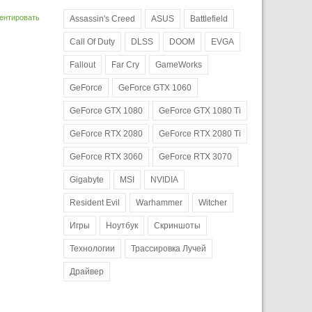
ентировать
Assassin's Creed
ASUS
Battlefield
Call Of Duty
DLSS
DOOM
EVGA
Fallout
Far Cry
GameWorks
GeForce
GeForce GTX 1060
GeForce GTX 1080
GeForce GTX 1080 Ti
GeForce RTX 2080
GeForce RTX 2080 Ti
GeForce RTX 3060
GeForce RTX 3070
Gigabyte
MSI
NVIDIA
Resident Evil
Warhammer
Witcher
Игры
Ноутбук
Скриншоты
Технологии
Трассировка Лучей
Драйвер