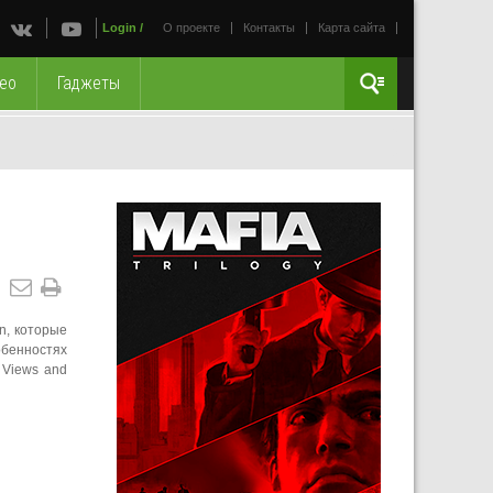
Login
/
О проекте
Контакты
Карта сайта
ео
Гаджеты
n, которые
обенностях
 Views and