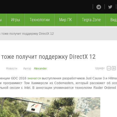
ы
Игры
Технологии
Мир ПК
Tegra Zone
Вид
 тоже получит поддержку DirectX 12
 тоже получит поддержку DirectX 12
Шрифт
Новости
Автор
Alexander
еренции GDC 2016
значатся
выступления разработчиков Just Cause 3 и Hitma
 и программист Том Хаммерсли из Codemasters, который расскажет об ос
льной сессии с Intel. В аннотации упоминаются технологии Raster Ordered