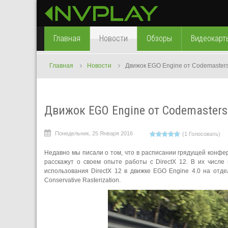
Главная
Новости
Обзоры
Видеокарт
Главная
Новости
Движок EGO Engine от Codemasters
Движок EGO Engine от Codemasters
Понедельник, 25 Января 2016
(1 Голосовать)
Недавно мы писали о том, что в расписании грядущей конф
расскажут о своем опыте работы с DirectX 12. В их числе
использования DirectX 12 в движке EGO Engine 4.0 на отде
Conservative Rasterization.