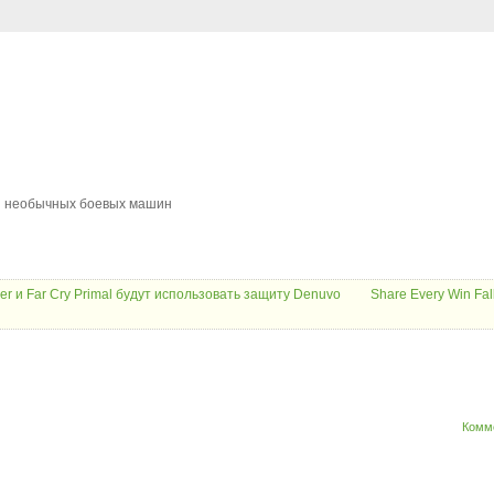
 и необычных боевых машин
der и Far Cry Primal будут использовать защиту Denuvo
Share Every Win Fal
Комм