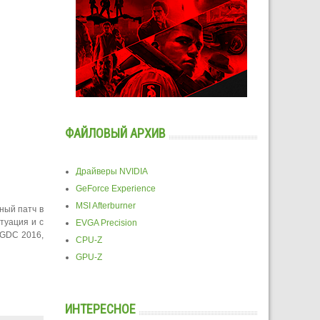
ФАЙЛОВЫЙ АРХИВ
Драйверы NVIDIA
GeForce Experience
MSI Afterburner
ный патч в
туация и с
EVGA Precision
 GDC 2016,
CPU-Z
GPU-Z
ИНТЕРЕСНОЕ