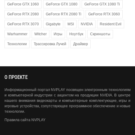
GeForce GTX 1060
GeForce GTX 1080
GeForce GTX 1080 Ti
GeForce RTX 2080
GeForce RTX 2080 Ti
GeForce RTX 3060
GeForce RTX 3070
Gigabyte
MSI
NVIDIA
Resident Evil
Warhammer
Witcher
Игры
Ноутбук
Скриншоты
Технологии
Трассировка Лучей
Драйвер
О ПРОЕКТЕ
Информационный портал NVPLAY посвящен электронным технологиям
и компьютерной индустрии с акцентом на продукции NVIDIA. В центре
нашего внимания видеокарты и компьютерные комплектующие, игры и
игровые устройства, сопутствующее программное обеспечение и новые
технологии.
Правила сайта NVPLAY