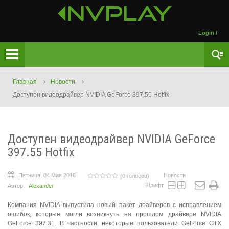
Login
/
Главная
Новости
Доступен видеодрайвер NVIDIA GeForce 397.55 Hotfix
Доступен видеодрайвер NVIDIA GeForce
397.55 Hotfix
Пятница, 04 Мая 2018
Новости
(0 голосов)
Шрифт
Автор
Alexander
Компания NVIDIA выпустила новый пакет драйверов с исправлением
ошибок, которые могли возникнуть на прошлом драйвере NVIDIA
GeForce 397.31. В частности, некоторые пользователи GeForce GTX