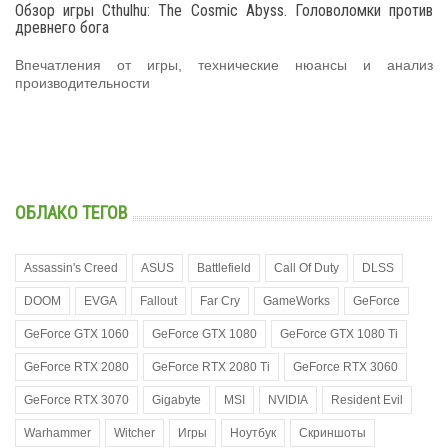
Обзор игры Cthulhu: The Cosmic Abyss. Головоломки против
древнего бога
Впечатления от игры, технические нюансы и анализ
производительности
ОБЛАКО ТЕГОВ
Assassin's Creed
ASUS
Battlefield
Call Of Duty
DLSS
DOOM
EVGA
Fallout
Far Cry
GameWorks
GeForce
GeForce GTX 1060
GeForce GTX 1080
GeForce GTX 1080 Ti
GeForce RTX 2080
GeForce RTX 2080 Ti
GeForce RTX 3060
GeForce RTX 3070
Gigabyte
MSI
NVIDIA
Resident Evil
Warhammer
Witcher
Игры
Ноутбук
Скриншоты