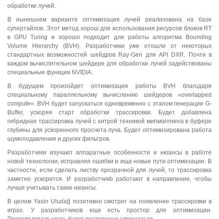
обработке лучей.
В нынешнем варианте оптимизация лучей реализована на базе
супертайлов. Этот метод хорош для использования ресурсов блоков RT
в GPU Turing и хорошо подходит для работы алгоритма Bounding
Volume Hierarchy (BVH). Разработчики уже отошли от некоторых
стандартных возможностей шейдров Ray-Gen для API DXR. Почти в
каждом вычислительном шейдере для обработки лучей задействованы
специальные функции NVIDIA.
В будущем произойдет оптимизация работы BVH благодаря
специальному параллельному вычислению шейдеров «overlapped
compute». BVH будет запускаться одновременно с этапом генерации G-
Buffer, ускоряя старт обработки трассировки. Будет добавлена
гибридная трассировка лучей с хитрой техникой мипмаппинга в буфере
глубины для ускоренного просчета луча. Будет оптимизирована работа
шумоподавления и других фильтров.
Разработчики изучают аппаратные особенности и нюансы в работе
новой технологии, исправляя ошибки и ища новые пути оптимизации. В
частности, если сделать листву прозрачной для лучей, то трассировка
заметно ускорится. И разработчикb работают в направлении, чтобы
лучше учитывать такие нюансы.
В целом Yasin Uludağ позитивно смотрит на появление трассировки в
играх. У разработчиков еще есть простор для оптимизации.