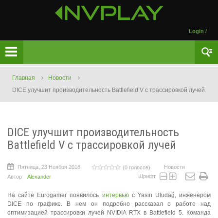
Login
/
Главная
Новости
DICE улучшит производительность Battlefield V с трассировкой лучей
DICE улучшит производительность
Battlefield V с трассировкой лучей
Пятница, 23 Ноября 2018
Новости
(0 голосов)
Шрифт
Автор
Alexander
На сайте Eurogamer появилось
интервью
с Yasin Uludağ, инженером
DICE по графике. В нем он подробно рассказал о работе над
оптимизацией трассировки лучей NVIDIA RTX в Battlefield 5. Команда