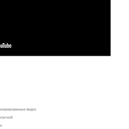
сгенерированные видео
платной
ью