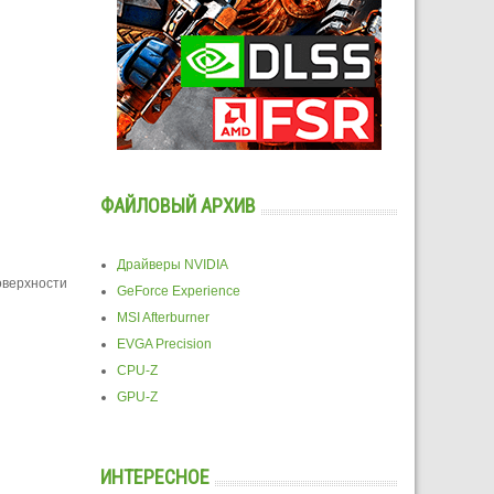
ФАЙЛОВЫЙ АРХИВ
Драйверы NVIDIA
оверхности
GeForce Experience
MSI Afterburner
EVGA Precision
CPU-Z
GPU-Z
ИНТЕРЕСНОЕ