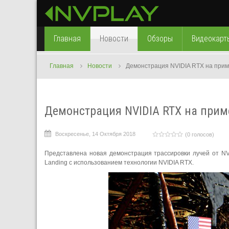
Главная
Новости
Обзоры
Видеокарт
Главная
Новости
Демонстрация NVIDIA RTX на приме
Демонстрация NVIDIA RTX на приме
Воскресенье, 14 Октября 2018
(0 голосов)
Представлена новая демонстрация трассировки лучей от NVI
Landing с использованием технологии NVIDIA RTX.