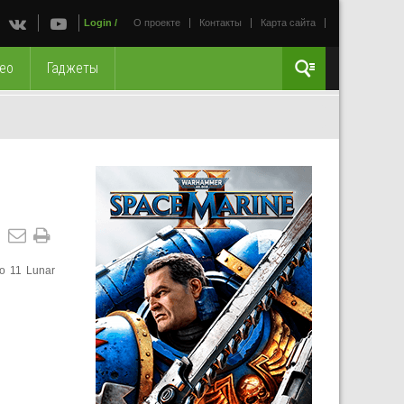
Login
/
О проекте
Контакты
Карта сайта
ео
Гаджеты
o 11 Lunar