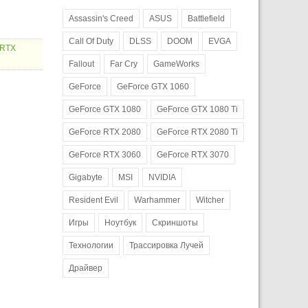
Assassin's Creed
ASUS
Battlefield
Call Of Duty
DLSS
DOOM
EVGA
 RTX
Fallout
Far Cry
GameWorks
GeForce
GeForce GTX 1060
GeForce GTX 1080
GeForce GTX 1080 Ti
GeForce RTX 2080
GeForce RTX 2080 Ti
GeForce RTX 3060
GeForce RTX 3070
Gigabyte
MSI
NVIDIA
Resident Evil
Warhammer
Witcher
Игры
Ноутбук
Скриншоты
Технологии
Трассировка Лучей
Драйвер