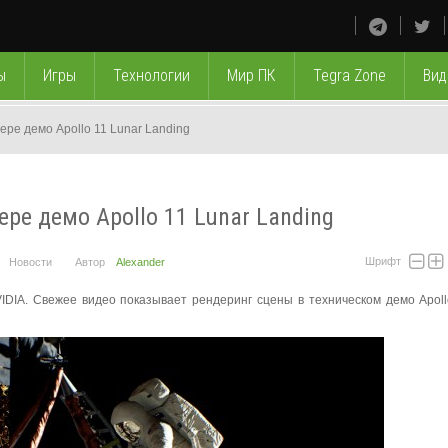
ы
Игры
Технологии
Мир ПК
Tegra Zone
Вид
ре демо Apollo 11 Lunar Landing
ре демо Apollo 11 Lunar Landing
Шрифт
Новости
Автор
Alexander
DIA. Свежее видео показывает рендеринг сцены в техническом демо Apoll