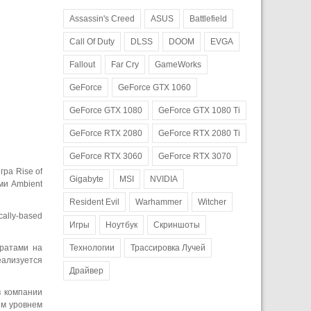
Assassin's Creed
ASUS
Battlefield
Call Of Duty
DLSS
DOOM
EVGA
Fallout
Far Cry
GameWorks
GeForce
GeForce GTX 1060
GeForce GTX 1080
GeForce GTX 1080 Ti
GeForce RTX 2080
GeForce RTX 2080 Ti
GeForce RTX 3060
GeForce RTX 3070
ра Rise of
Gigabyte
MSI
NVIDIA
ми Ambient
Resident Evil
Warhammer
Witcher
ally-based
Игры
Ноутбук
Скриншоты
тратами на
Технологии
Трассировка Лучей
ализуется
Драйвер
в компании
им уровнем