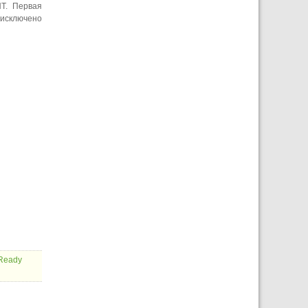
NT. Первая
 исключено
Ready