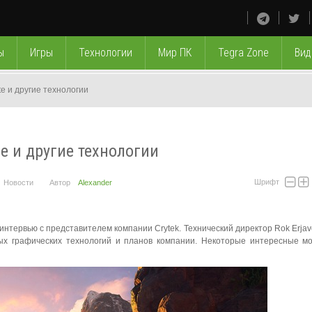
ы
Игры
Технологии
Мир ПК
Tegra Zone
Вид
te и другие технологии
te и другие технологии
Шрифт
Новости
Автор
Alexander
тервью с представителем компании Crytek. Технический директор Rok Erjav
ных графических технологий и планов компании. Некоторые интересные 