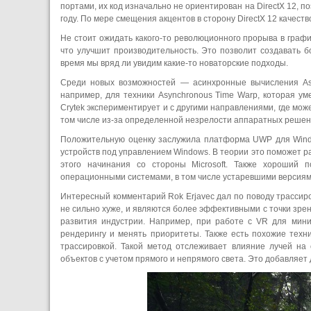
портами, их код изначально не ориентирован на DirectX 12, п
году. По мере смещения акцентов в сторону DirectX 12 качест
Не стоит ожидать какого-то революционного прорыва в граф
что улучшит производительность. Это позволит создавать 
время мы вряд ли увидим какие-то новаторские подходы.
Среди новых возможностей — асинхронные вычисления Asy
например, для техники Asynchronous Time Warp, которая у
Crytek экспериментирует и с другими направлениями, где мож
том числе из-за определенной незрелости аппаратных решен
Положительную оценку заслужила платформа UWP для Wind
устройств под управлением Windows. В теории это поможет ра
этого начинания со стороны Microsoft. Также хороший 
операционными системами, в том числе устаревшими версиям
Интересный комментарий Rok Erjavec дал по поводу трассиро
не сильно хуже, и являются более эффективными с точки зре
развития индустрии. Например, при работе с VR для мин
рендерингу и менять приоритеты. Также есть похожие техн
трассировкой. Такой метод отслеживает влияние лучей на
объектов с учетом прямого и непрямого света. Это добавляе