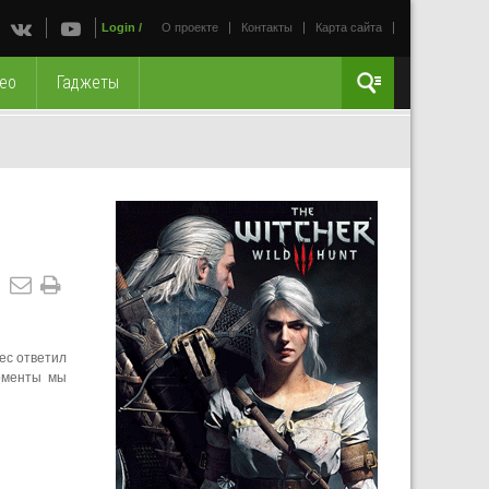
Login
/
О проекте
Контакты
Карта сайта
ео
Гаджеты
ec ответил
моменты мы