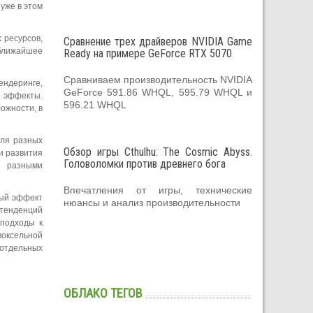
 уже в этом
 ресурсов,
Сравнение трех драйверов NVIDIA Game
 ближайшее
Ready на примере GeForce RTX 5070
Сравниваем производительность NVIDIA
ендеринге,
GeForce 591.86 WHQL, 595.79 WHQL и
е эффекты.
596.21 WHQL
ожности, в
для разных
Обзор игры Cthulhu: The Cosmic Abyss.
и развития
Головоломки против древнего бога
я разными
Впечатления от игры, технические
ный эффект
нюансы и анализ производительности
 тенденций
 подходы к
воксельной
 отдельных
ОБЛАКО ТЕГОВ