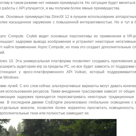
оэтому в таком режиме нет никаких преимуществ. Но ситуация будет меняться
во работы с API улучшится, и мы получим более явные преимущества.
ике. Основные преимущества DirectX 12 в лучшем использовании аппаратных
более насыщенное окружение с повышенной интерактивностью. Но и тут в
nc Compute. Crytek видит основные перспективы их применения в VR-р
меньшает задержки вывода изображения и устраняет некоторые негативны
ет найти применение Async Compute, но пока это создает дополнительные сл
ий.
ows 10. Эта универсальная платформа позволяет создавать приложения 
сширить аудиторию игр за пределы PC, но все будет зависеть от поддержки 
потенциал у кросс-платформенного API Vulkan, который поддерживаетс
и Windows.
вки лучей. С его слов сейчас альтернативные варианты могут давать конеч
ния использования ресурсов. Также внедрение трассировки зависит от общих
имизации задержек приходится пересматривать некоторые традиционные
ики. В последнем движке CryEngine реализовано глобальное освещение с 
 отдельные воксели, позволяя более корректно просчитать освещенность
т дополнительные тени или полностью замещает их.