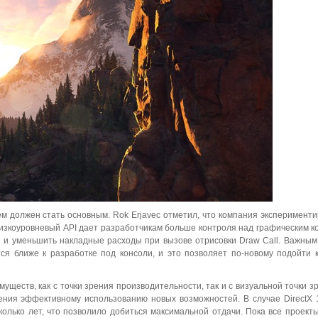
ем должен стать основным. Rok Erjavec отметил, что компания эксперименти
низкоуровневый API дает разработчикам больше контроля над графическим к
 и уменьшить накладные расходы при вызове отрисовки Draw Call. Важны
тся ближе к разработке под консоли, и это позволяет по-новому подойти 
уществ, как с точки зрения производительности, так и с визуальной точки з
ения эффективному использованию новых возможностей. В случае DirectX 
олько лет, что позволило добиться максимальной отдачи. Пока все проект