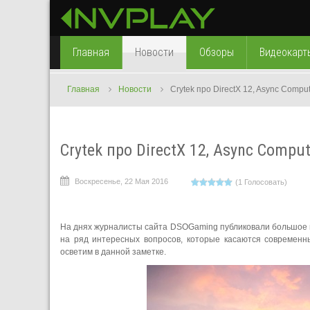
Главная
Новости
Обзоры
Видеокарт
Главная
Новости
Crytek про DirectX 12, Async Compu
Crytek про DirectX 12, Async Compu
Воскресенье, 22 Мая 2016
(1 Голосовать)
На днях журналисты сайта DSOGaming публиковали большое ин
на ряд интересных вопросов, которые касаются современ
осветим в данной заметке.