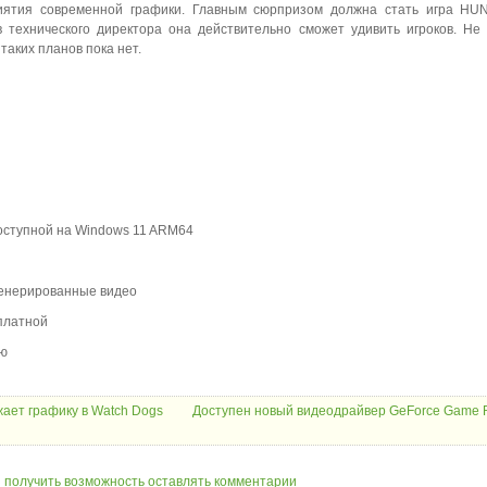
риятия современной графики. Главным сюрпризом должна стать игра HU
 технического директора она действительно сможет удивить игроков. Не
таких планов пока нет.
доступной на Windows 11 ARM64
сгенерированные видео
платной
ью
ает графику в Watch Dogs
Доступен новый видеодрайвер GeForce Game 
ы получить возможность оставлять комментарии