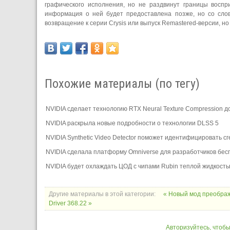
графического исполнения, но не раздвинут границы восп
информация о ней будет предоставлена позже, но со слов
возвращение к серии Crysis или выпуск Remastered-версии, но 
Похожие материалы (по тегу)
NVIDIA сделает технологию RTX Neural Texture Compression 
NVIDIA раскрыла новые подробности о технологии DLSS 5
NVIDIA Synthetic Video Detector поможет идентифицировать 
NVIDIA сделала платформу Omniverse для разработчиков бес
NVIDIA будет охлаждать ЦОД с чипами Rubin теплой жидкост
Другие материалы в этой категории:
« Новый мод преображ
Driver 368.22 »
Авторизуйтесь, чтоб