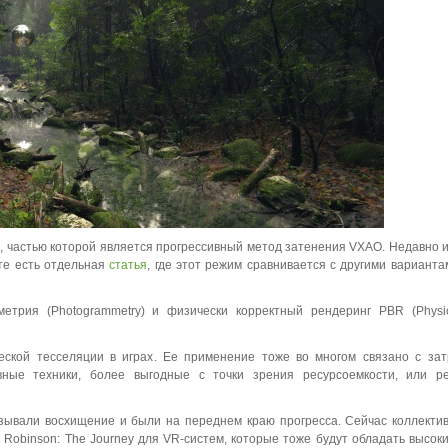
, частью которой является прогрессивный метод затенения VXAO. Недавно иг
те есть отдельная
статья
, где этот режим сравнивается с другими варианта
етрия (Photogrammetry) и физически корректный рендеринг PBR (Physic
еской тесселяции в играх. Ее применение тоже во многом связано с за
вные техники, более выгодные с точки зрения ресурсоемкости, или ре
вызывали восхищение и были на переднем краю прогресса. Сейчас коллекти
 Robinson: The Journey для VR-систем, которые тоже будут обладать высок