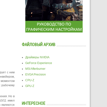
ФАЙЛОВЫЙ АРХИВ
Драйверы NVIDIA
GeForce Experience
MSI Afterburner
рует с ним
EVGA Precision
онвейером,
CPU-Z
м моментом
к рабочему
GPU-Z
рения. Но в
10/11 имел
ИНТЕРЕСНОЕ
ы являются