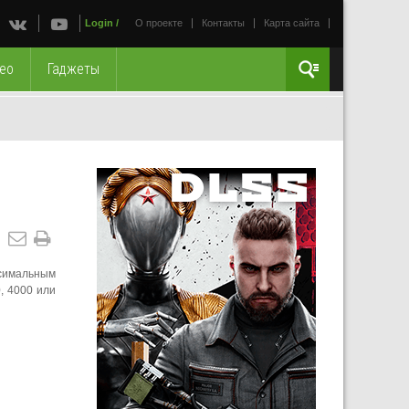
Login
/
О проекте
Контакты
Карта сайта
ео
Гаджеты
ксимальным
, 4000 или