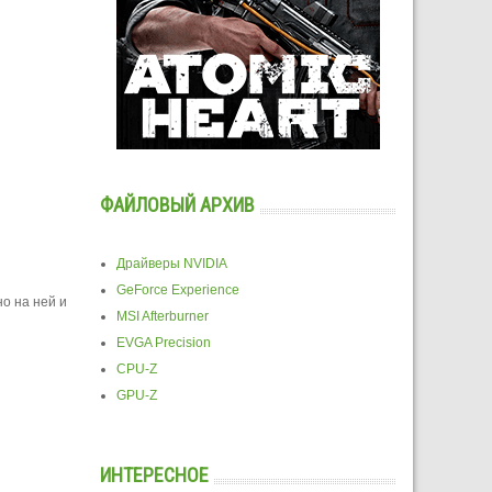
ФАЙЛОВЫЙ АРХИВ
Драйверы NVIDIA
GeForce Experience
о на ней и
MSI Afterburner
EVGA Precision
CPU-Z
GPU-Z
ИНТЕРЕСНОЕ