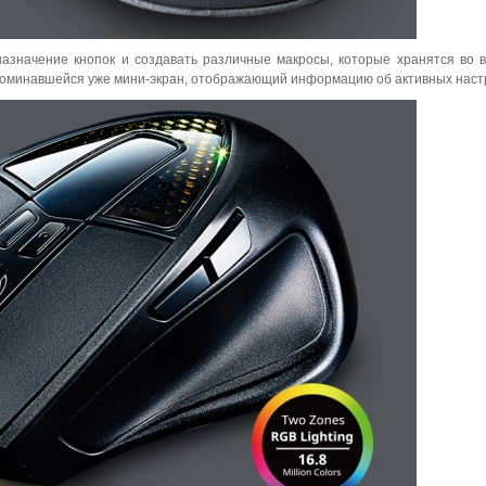
азначение кнопок и создавать различные макросы, которые хранятся во 
и упоминавшейся уже мини-экран, отображающий информацию об активных наст