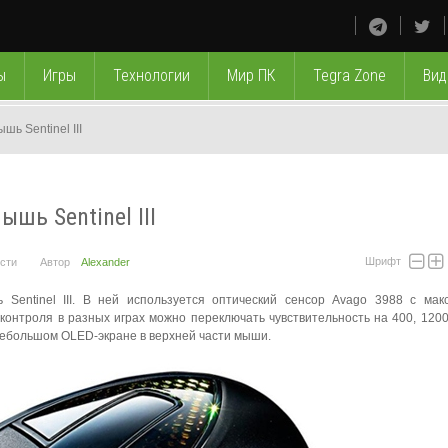
ы
Игры
Технологии
Мир ПК
Tegra Zone
Вид
шь Sentinel III
шь Sentinel III
Шрифт
сти
Автор
Alexander
 Sentinel III. В ней используется оптический сенсор Avago 3988 с ма
контроля в разных играх можно переключать чувствительность на 400, 1200
небольшом OLED-экране в верхней части мыши.