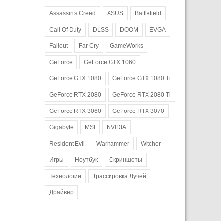
Assassin's Creed
ASUS
Battlefield
Call Of Duty
DLSS
DOOM
EVGA
Fallout
Far Cry
GameWorks
GeForce
GeForce GTX 1060
GeForce GTX 1080
GeForce GTX 1080 Ti
GeForce RTX 2080
GeForce RTX 2080 Ti
GeForce RTX 3060
GeForce RTX 3070
Gigabyte
MSI
NVIDIA
Resident Evil
Warhammer
Witcher
Игры
Ноутбук
Скриншоты
Технологии
Трассировка Лучей
Драйвер