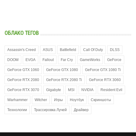
ОБЛАКО ТЕГОВ
Assassin's Creed
ASUS
Battlefield
Call Of Duty
DLSS
DOOM
EVGA
Fallout
Far Cry
GameWorks
GeForce
GeForce GTX 1060
GeForce GTX 1080
GeForce GTX 1080 Ti
GeForce RTX 2080
GeForce RTX 2080 Ti
GeForce RTX 3060
GeForce RTX 3070
Gigabyte
MSI
NVIDIA
Resident Evil
Warhammer
Witcher
Игры
Ноутбук
Скриншоты
Технологии
Трассировка Лучей
Драйвер