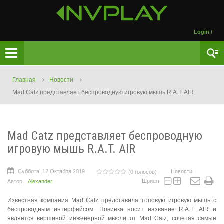
Login
/
Главная
Новости
Mad Catz представляет беспроводную игровую мышь R.A.T. AIR
Mad Catz представляет беспроводную
игровую мышь R.A.T. AIR
Суббота, 12 Октября 2019
Новости
(0 голосов)
Шрифт
Автор
Alexander
Известная компания Mad Catz представила топовую игровую мышь с
беспроводным интерфейсом. Новинка носит название R.A.T. AIR и
является вершиной инженерной мысли от Mad Catz, сочетая самые