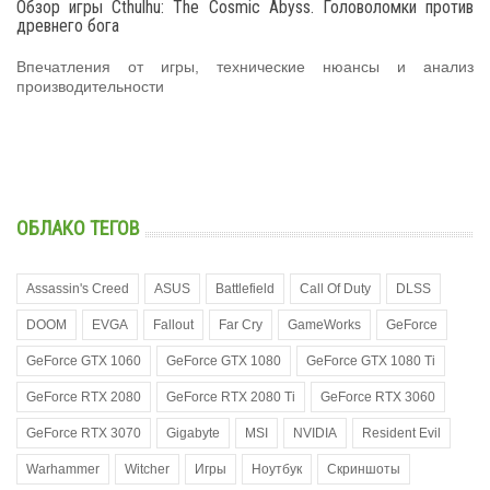
Обзор игры Cthulhu: The Cosmic Abyss. Головоломки против
древнего бога
Впечатления от игры, технические нюансы и анализ
производительности
ОБЛАКО ТЕГОВ
Assassin's Creed
ASUS
Battlefield
Call Of Duty
DLSS
DOOM
EVGA
Fallout
Far Cry
GameWorks
GeForce
GeForce GTX 1060
GeForce GTX 1080
GeForce GTX 1080 Ti
GeForce RTX 2080
GeForce RTX 2080 Ti
GeForce RTX 3060
GeForce RTX 3070
Gigabyte
MSI
NVIDIA
Resident Evil
Warhammer
Witcher
Игры
Ноутбук
Скриншоты