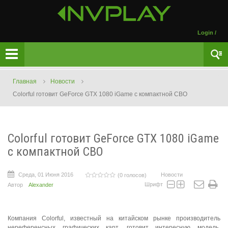
Login
/
Главная
Новости
Colorful готовит GeForce GTX 1080 iGame с компактной СВО
Colorful готовит GeForce GTX 1080 iGame
с компактной СВО
Среда, 01 Июня 2016
Новости
(0 голосов)
Шрифт
Автор
Alexander
Компания Colorful, известный на китайском рынке производитель
нереференсных графических карт, готовит интересную модель.