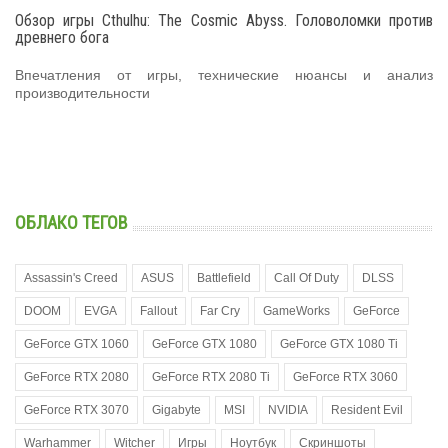
Обзор игры Cthulhu: The Cosmic Abyss. Головоломки против
древнего бога
Впечатления от игры, технические нюансы и анализ
производительности
ОБЛАКО ТЕГОВ
Assassin's Creed
ASUS
Battlefield
Call Of Duty
DLSS
DOOM
EVGA
Fallout
Far Cry
GameWorks
GeForce
GeForce GTX 1060
GeForce GTX 1080
GeForce GTX 1080 Ti
GeForce RTX 2080
GeForce RTX 2080 Ti
GeForce RTX 3060
GeForce RTX 3070
Gigabyte
MSI
NVIDIA
Resident Evil
Warhammer
Witcher
Игры
Ноутбук
Скриншоты