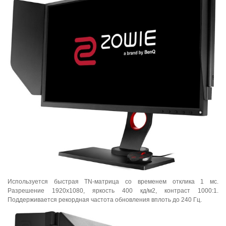
Используется быстрая TN-матрица со временем отклика 1 мс.
Разрешение 1920x1080, яркость 400 кд/м2, контраст 1000:1.
Поддерживается рекордная частота обновления вплоть до 240 Гц.