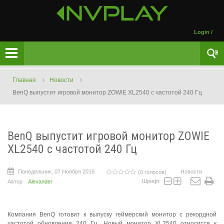
Login
/
Главная
Новости
BenQ выпустит игровой монитор ZOWIE XL2540 с частотой 240 Гц
BenQ выпустит игровой монитор ZOWIE
XL2540 с частотой 240 Гц
Понедельник, 07 Ноября 2016
Новости
(0 голосов)
Шрифт
Автор
Alexander
Компания BenQ готовит к выпуску геймерский монитор с рекордной
частотой обновления 240 Гц. Новый монитор XL2540 относится к