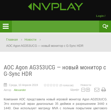
Login
/
Главная
Новости
AOC Agon AG353UCG — новый монитор с G-Sync HDR
AOC Agon AG353UCG — новый монитор с
G-Sync HDR
Среда, 10 Апреля 2019
Новости
(0 голосов)
Шрифт
Автор
Alexander
Компания AOC представила новый игровой монитор Agon AG353UCG.
Это изогнутый экран диагональю 35 дюймов и разрешением 3440 x
1440. Они использует матрицу MVA с полным покрытием цветового