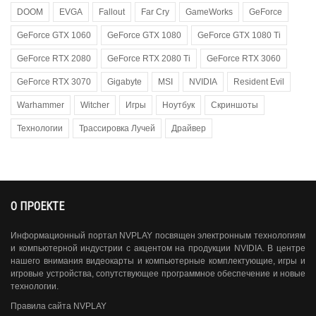
DOOM
EVGA
Fallout
Far Cry
GameWorks
GeForce
GeForce GTX 1060
GeForce GTX 1080
GeForce GTX 1080 Ti
GeForce RTX 2080
GeForce RTX 2080 Ti
GeForce RTX 3060
GeForce RTX 3070
Gigabyte
MSI
NVIDIA
Resident Evil
Warhammer
Witcher
Игры
Ноутбук
Скриншоты
Технологии
Трассировка Лучей
Драйвер
О ПРОЕКТЕ
Информационный портал NVPLAY посвящен электронным технологиям
и компьютерной индустрии с акцентом на продукции NVIDIA. В центре
нашего внимания видеокарты и компьютерные комплектующие, игры и
игровые устройства, сопутствующее программное обеспечение и новые
технологии.
Правила сайта NVPLAY