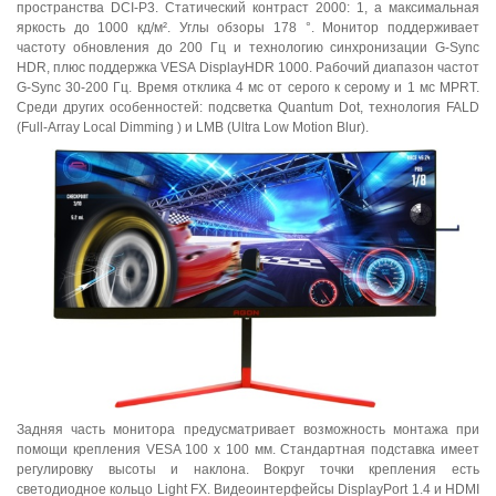
пространства DCI-P3. Статический контраст 2000: 1, а максимальная
яркость до 1000 кд/м². Углы обзоры 178 °. Монитор поддерживает
частоту обновления до 200 Гц и технологию синхронизации G-Sync
HDR, плюс поддержка VESA DisplayHDR 1000. Рабочий диапазон частот
G-Sync 30-200 Гц. Время отклика 4 мс от серого к серому и 1 мс MPRT.
Среди других особенностей: подсветка Quantum Dot, технология FALD
(Full-Array Local Dimming ) и LMB (Ultra Low Motion Blur).
Задняя часть монитора предусматривает возможность монтажа при
помощи крепления VESA 100 x 100 мм. Стандартная подставка имеет
регулировку высоты и наклона. Вокруг точки крепления есть
светодиодное кольцо Light FX. Видеоинтерфейсы DisplayPort 1.4 и HDMI