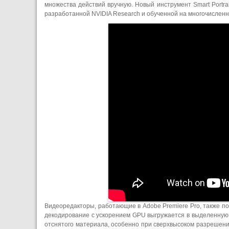
множества действий вручную. Новый инструмент Smart Portra
разработанной NVIDIA Research и обученной на многочисленн
Видеоредакторы, работающие в Adobe Premiere Pro, также по
декодирование с ускорением GPU выгружается в выделенную 
отснятого материала, особенно при сверхвысоком разрешени