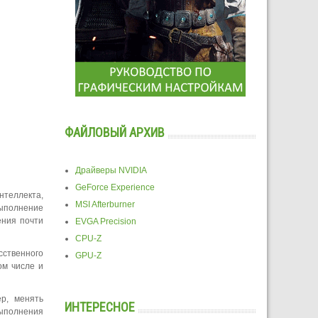
ФАЙЛОВЫЙ АРХИВ
Драйверы NVIDIA
GeForce Experience
нтеллекта,
MSI Afterburner
выполнение
ения почти
EVGA Precision
CPU-Z
сственного
GPU-Z
ом числе и
ер, менять
ИНТЕРЕСНОЕ
выполнения