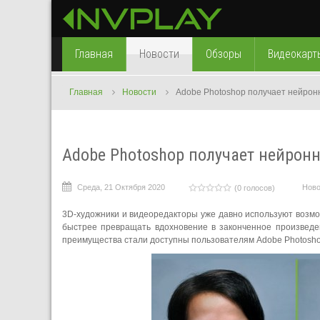
Главная
Новости
Обзоры
Видеокарт
Главная
Новости
Adobe Photoshop получает нейрон
Adobe Photoshop получает нейрон
Среда, 21 Октября 2020
Ново
(0 голосов)
3D-художники и видеоредакторы уже давно используют возмо
быстрее превращать вдохновение в законченное произведен
преимущества стали доступны пользователям Adobe Photosho