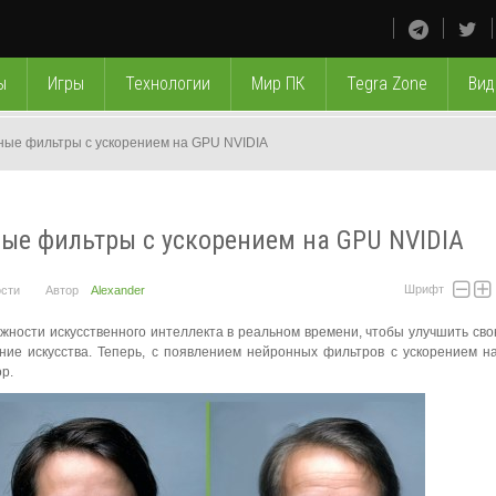
ы
Игры
Технологии
Мир ПК
Tegra Zone
Вид
ные фильтры с ускорением на GPU NVIDIA
ные фильтры с ускорением на GPU NVIDIA
Шрифт
сти
Автор
Alexander
жности искусственного интеллекта в реальном времени, чтобы улучшить сво
ие искусства. Теперь, с появлением нейронных фильтров с ускорением н
p.