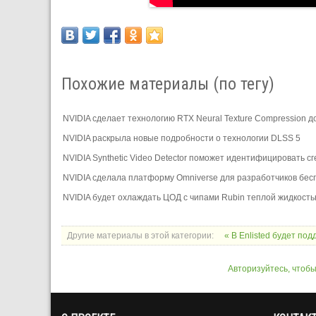
Похожие материалы (по тегу)
NVIDIA сделает технологию RTX Neural Texture Compression 
NVIDIA раскрыла новые подробности о технологии DLSS 5
NVIDIA Synthetic Video Detector поможет идентифицировать 
NVIDIA сделала платформу Omniverse для разработчиков бес
NVIDIA будет охлаждать ЦОД с чипами Rubin теплой жидкост
Другие материалы в этой категории:
« В Enlisted будет п
Авторизуйтесь, чтоб