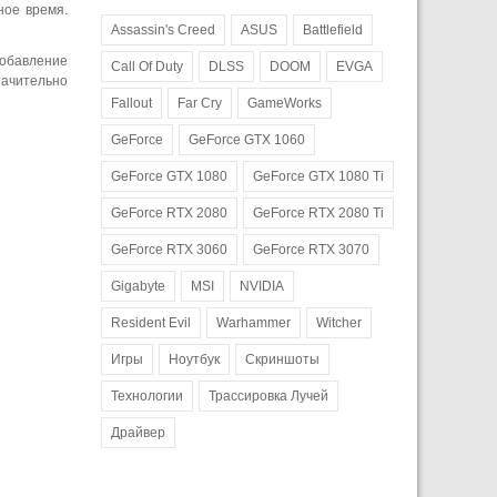
ное время.
Assassin's Creed
ASUS
Battlefield
добавление
Call Of Duty
DLSS
DOOM
EVGA
начительно
Fallout
Far Cry
GameWorks
GeForce
GeForce GTX 1060
GeForce GTX 1080
GeForce GTX 1080 Ti
GeForce RTX 2080
GeForce RTX 2080 Ti
GeForce RTX 3060
GeForce RTX 3070
Gigabyte
MSI
NVIDIA
Resident Evil
Warhammer
Witcher
Игры
Ноутбук
Скриншоты
Технологии
Трассировка Лучей
Драйвер