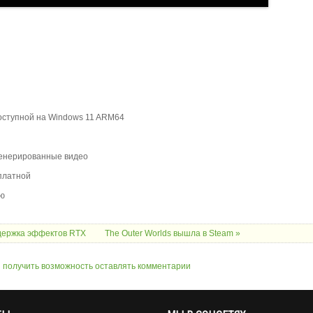
доступной на Windows 11 ARM64
сгенерированные видео
платной
ью
оддержка эффектов RTX
The Outer Worlds вышла в Steam »
ы получить возможность оставлять комментарии