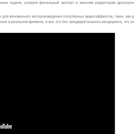
ручные задачи, ускоряя финальный экспорт и экономя редакторам драгоцен
е для мгновенного воспроизведения популярных видеоэффектов, таких, как 
ения в реальном времени, и все это без предварительного рендеринга, что з