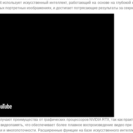
it использует искусственный интеллект, работающий на основе на глубокой 
ых портретных изображениях, и достигает потрясающие результаты за секу
лучают преимущества от графических процессоров NVIDIA RTX, так как практ
видеопамять, что обеспечивает более плавное воспроизведение видео при
и и многопоточности. Расширенные функции на базе искусственного интелле