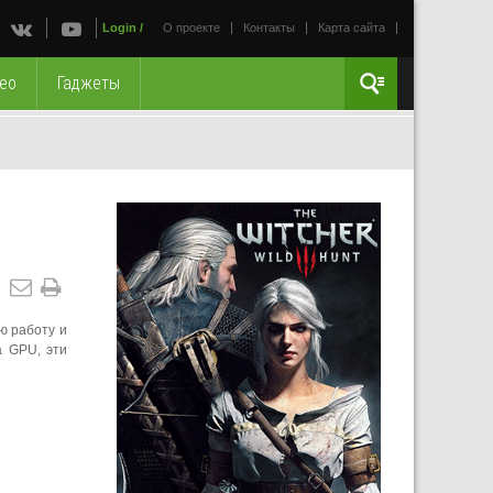
Login
/
О проекте
Контакты
Карта сайта
ео
Гаджеты
ю работу и
а GPU, эти