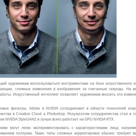
ий художникам воспользоваться инструментами на базе искусственного и
ясающие, сложные изменения в изображения за считанные секунды. На 
боты. Искусственный интеллект позволяет художникам вносить эти измен
овые фильтры. Adobe и NVIDIA сотрудничают в области технологий иску
ества в Creative Cloud и Photoshop. Результатом сотрудничества стал в т
логии NVIDIA StyleGAN2 и лучше всего работает на GPU NVIDIA RTX.
ники могут легко экспериментировать с характеристиками лица, наприм
киванием ползунка. Такие типы сложных корректировок обычно требуют 