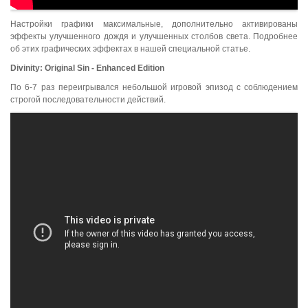
Настройки графики максимальные, дополнительно активированы
эффекты улучшенного дождя и улучшенных столбов света. Подробнее
об этих графических эффектах в нашей специальной статье.
Divinity
:
Original
Sin
-
Enhanced
Edition
По 6-7 раз переигрывался небольшой игровой эпизод с соблюдением
строгой последовательности действий.