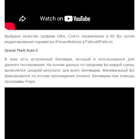
Выбрано качество графики Ultra. Снято ограничение в 60 fps путем
редактирования параметра iPresentInterval в Fallout4Prefs.ini.
Grand
Theft
Auto
5
В игре есть встроенный бенчмарк, который и использовался для
данного тестирования. На основе данных по среднему fps каждой сцены
вычислялся средний результат для всего бенчмарка. Минимальный fps
фиксировался по итогам прохождения полного бенчмарка при помощи
программы Fraps.