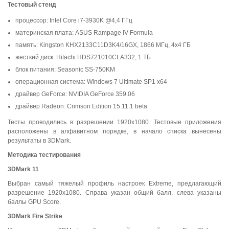
Тестовый стенд
процессор: Intel Core i7-3930K @4,4 ГГц
материнская плата: ASUS Rampage IV Formula
память: Kingston KHX2133C11D3K4/16GX, 1866 МГц, 4x4 ГБ
жесткий диск: Hitachi HDS721010CLA332, 1 TБ
блок питания: Seasonic SS-750KM
операционная система: Windows 7 Ultimate SP1 x64
драйвер GeForce: NVIDIA GeForce 359.06
драйвер Radeon: Crimson Edition 15.11.1 beta
Тесты проводились в разрешении 1920x1080. Тестовые приложения
расположены в алфавитном порядке, в начало списка вынесены
результаты в 3DMark.
Методика тестирования
3DMark 11
Выбран самый тяжелый профиль настроек Extreme, предлагающий
разрешение 1920x1080. Справа указан общий балл, слева указаны
баллы GPU Score.
3
DMark
Fire
Strike