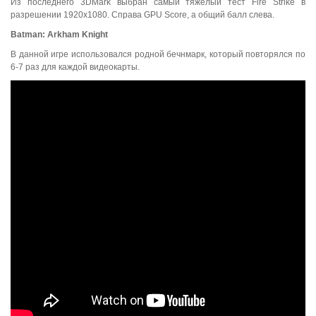
Из последнего 3DMark выбран самый тяжелый тест Fire Strike в
разрешении 1920x1080. Cправа GPU Score, а общий балл слева.
Batman
:
Arkham
Knight
В данной игре использовался родной бечнмарк, который повторялся по
6-7 раз для каждой видеокарты.