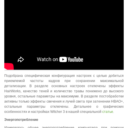
Подобрана специфическая конфигурация настроек с целью добиться
приемлемой частоты кадров при сохранении максимальной
детализации. В разделе основных настроек отключены эффекты
HairWorks, качество теней и количество травы понижено до высокого
уровня, остальные параметры на максимуме. В разделе постобработки
активны только эффекты свечения и лучей света при затенении HBAO+,
остальные параметры отключены. Детальнее о графических
особенностях и настройках Witcher 3 в нашей специальной
статье
.
Энергопотребление
Измерялось общее энергопотребление компьютера при помощи