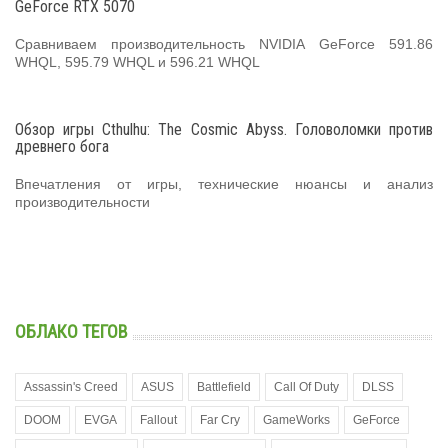
GeForce RTX 5070
Сравниваем производительность NVIDIA GeForce 591.86
WHQL, 595.79 WHQL и 596.21 WHQL
Обзор игры Cthulhu: The Cosmic Abyss. Головоломки против
древнего бога
Впечатления от игры, технические нюансы и анализ
производительности
ОБЛАКО ТЕГОВ
Assassin's Creed
ASUS
Battlefield
Call Of Duty
DLSS
DOOM
EVGA
Fallout
Far Cry
GameWorks
GeForce