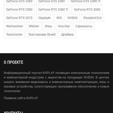
GeForce GTX 1060
GeForce GTX 1080
GeForce GTX 1080 Ti
GeForce RTX 2080
GeForce RTX 2080 Ti
GeForce RTX 3060
GeForce RTX 3070
Gigabyte
MSI
NVIDIA
Resident Evil
Warhammer
Witcher
Игры
Ноутбук
Скриншоты
Технологии
Трассировка Лучей
Драйвер
О ПРОЕКТЕ
Информационный портал NVPLAY посвящен электронным технологиям
и компьютерной индустрии с акцентом на продукции NVIDIA. В центре
нашего внимания видеокарты и компьютерные комплектующие, игры и
игровые устройства, сопутствующее программное обеспечение и новые
технологии.
Правила сайта NVPLAY