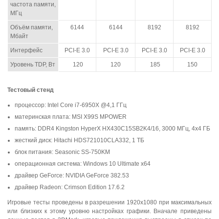
частота памяти,
МГц
Объём памяти,
6144
6144
8192
8192
Мбайт
Интерфейс
PCI-E 3.0
PCI-E 3.0
PCI-E 3.0
PCI-E 3.0
Уровень TDP, Вт
120
120
185
150
Тестовый стенд
процессор: Intel Core i7-6950X @4,1 ГГц
материнская плата: MSI X99S MPOWER
память: DDR4 Kingston HyperX HX430C15SB2K4/16, 3000 МГц, 4x4 ГБ
жесткий диск: Hitachi HDS721010CLA332, 1 TБ
блок питания: Seasonic SS-750KM
операционная система: Windows 10 Ultimate x64
драйвер GeForce: NVIDIA GeForce 382.53
драйвер Radeon: Crimson Edition 17.6.2
Игровые тесты проведены в разрешении 1920x1080 при максимальных
или близких к этому уровню настройках графики. Вначале приведены