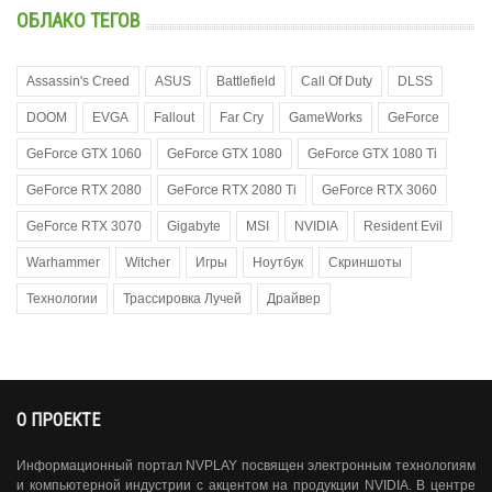
ОБЛАКО ТЕГОВ
Assassin's Creed
ASUS
Battlefield
Call Of Duty
DLSS
DOOM
EVGA
Fallout
Far Cry
GameWorks
GeForce
GeForce GTX 1060
GeForce GTX 1080
GeForce GTX 1080 Ti
GeForce RTX 2080
GeForce RTX 2080 Ti
GeForce RTX 3060
GeForce RTX 3070
Gigabyte
MSI
NVIDIA
Resident Evil
Warhammer
Witcher
Игры
Ноутбук
Скриншоты
Технологии
Трассировка Лучей
Драйвер
О ПРОЕКТЕ
Информационный портал NVPLAY посвящен электронным технологиям
и компьютерной индустрии с акцентом на продукции NVIDIA. В центре