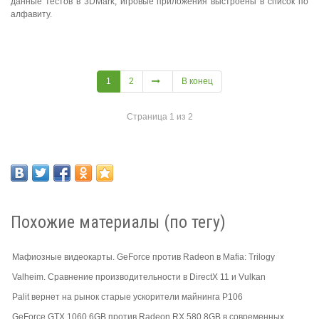
данные тестов в 3DMark, игровые приложения выстроены в список по
алфавиту.
1
2
В конец
Страница 1 из 2
Похожие материалы (по тегу)
Мафиозные видеокарты. GeForce против Radeon в Mafia: Trilogy
Valheim. Сравнение производительности в DirectX 11 и Vulkan
Palit вернет на рынок старые ускорители майнинга P106
GeForce GTX 1060 6GB против Radeon RX 580 8GB в современных