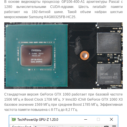
В основе видеокарты процессор GP106-400-A1 архитектуры Pascal с
1280 вычислительными CUDA-ядрами. Шесть гигабайт памяти
работают на 192-битной шине. Такой объем набран шестью
микросхемами Samsung K4G80325FB-HC25.
Стандартная версия GeForce GTX 1060 работает при базовой частоте
1506 МГц и Boost Clock 1708 МГц. У Inno3D iChill GeForce GTX 1060 X3
базовое значение 1569 МГц при среднем Boost 1785 МГц. Эффективная
частота памяти повышена с 8 ГГц до 8,2 ГГц.