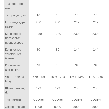
транзисторов,
млн.
Техпроцесс, нм
16
16
14
14
Площадь ядра,
200
200
232
232
кв. мм
Количество
1280
1280
2304
2304
потоковых
процессоров
Количество
80
80
144
144
текстурных
блоков
Количество
48
48
32
32
блоков ROP
Частота ядра,
1569-1785
1506-1708
1257-1340
1120-1266
МГц
Шина памяти,
192
192
256
256
бит
Тип памяти
GDDR5
GDDR5
GDDR5
GDDR5
Эффективная
8200
8000
8000
8000