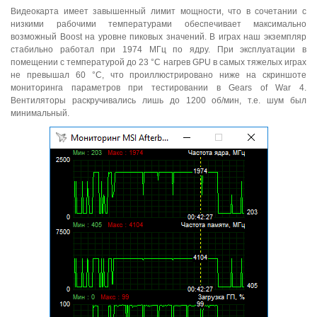
Видеокарта имеет завышенный лимит мощности, что в сочетании с
низкими рабочими температурами обеспечивает максимально
возможный Boost на уровне пиковых значений. В играх наш экземпляр
стабильно работал при 1974 МГц по ядру. При эксплуатации в
помещении с температурой до 23 °C нагрев GPU в самых тяжелых играх
не превышал 60 °C, что проиллюстрировано ниже на скриншоте
мониторинга параметров при тестировании в Gears of War 4.
Вентиляторы раскручивались лишь до 1200 об/мин, т.е. шум был
минимальный.