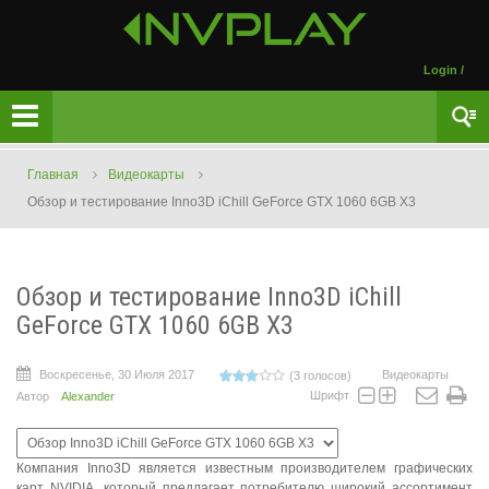
Login
/
Главная
Видеокарты
Обзор и тестирование Inno3D iChill GeForce GTX 1060 6GB X3
Обзор и тестирование Inno3D iChill
GeForce GTX 1060 6GB X3
Воскресенье, 30 Июля 2017
Видеокарты
(3 голосов)
Шрифт
Автор
Alexander
Компания Inno3D является известным производителем графических
карт NVIDIA, который предлагает потребителю широкий ассортимент