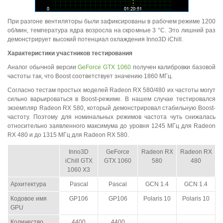
При разгоне вентиляторы были зафиксированы в рабочем режиме 1200
об/мин, температура ядра возросла на скромные 3 °C. Это лишний раз
демонстрирует высокий потенциал охлаждения Inno3D iChill.
Характеристики участников тестирования
Аналог обычной версии
GeForce GTX 1060
получен калибровки базовой
частоты так, что Boost соответствует значению 1860 МГц.
Согласно тестам простых моделей Radeon RX 580/480 их частоты могут
сильно варьироваться в Boost-режиме. В нашем случае тестировался
экземпляр Radeon RX 580, который демонстрировал стабильную Boost-
частоту. Поэтому для номинальных режимов частота чуть снижалась
относительно заявленного максимума до уровня 1245 МГц для Radeon
RX 480 и до 1315 МГц для Radeon RX 580.
Inno3D
GeForce
Radeon RX
Radeon RX
iChill GTX
GTX 1060
580
480
1060 X3
Архитектура
Pascal
Pascal
GCN 1.4
GCN 1.4
Кодовое имя
GP106
GP106
Polaris 10
Polaris 10
GPU
Количество
4400
4400