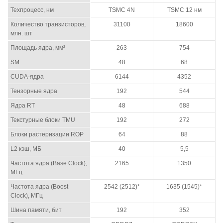
Техпроцесс, нм
TSMC 4N
TSMC 12 нм
Количество транзисторов,
31100
18600
млн. шт
Площадь ядра, мм²
263
754
SM
48
68
CUDA-ядра
6144
4352
Тензорные ядра
192
544
Ядра RT
48
688
Текстурные блоки TMU
192
272
Блоки растеризации ROP
64
88
L2 кэш, МБ
40
5,5
Частота ядра (Base Clock),
2165
1350
МГц
Частота ядра (Boost
2542 (2512)*
1635 (1545)*
Clock), МГц
Шина памяти, бит
192
352