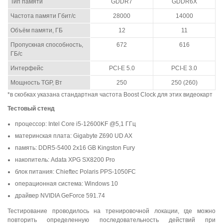
Тип памяти
GDDR7
GDDR6X
Частота памяти Гбит/с
28000
14000
Объём памяти, ГБ
12
11
Пропускная способность,
672
616
ГБ/с
Интерфейс
PCI-E 5.0
PCI-E 3.0
Мощность TGP, Вт
250
250 (260)
*в скобках указана стандартная частота Boost Clock для этих видеокарт
Тестовый стенд
процессор: Intel Core i5-12600KF @5,1 ГГц
материнская плата: Gigabyte Z690 UD AX
память: DDR5-5400 2x16 GB Kingston Fury
накопитель: Adata XPG SX8200 Pro
блок питания: Chieftec Polaris PPS-1050FC
операционная система: Windows 10
драйвер NVIDIA GeForce 591.74
Тестирование проводилось на тренировочной локации, где можно
повторить определенную последовательность действий при