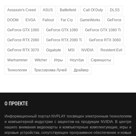
Assassin's Creed
ASUS
Battlefield
Call Of Duty
DLSS
DOOM
EVGA
Fallout
Far Cry
GameWorks
GeForce
GeForce GTX 1060
GeForce GTX 1080
GeForce GTX 1080 Ti
GeForce RTX 2080
GeForce RTX 2080 Ti
GeForce RTX 3060
GeForce RTX 3070
Gigabyte
MSI
NVIDIA
Resident Evil
Warhammer
Witcher
Игры
Ноутбук
Скриншоты
Технологии
Трассировка Лучей
Драйвер
О ПРОЕКТЕ
Информационный портал NVPLAY посвящен электронным технологиям
и компьютерной индустрии с акцентом на продукции NVIDIA. В центре
нашего внимания видеокарты и компьютерные комплектующие, игры и
игровые устройства, сопутствующее программное обеспечение и новые