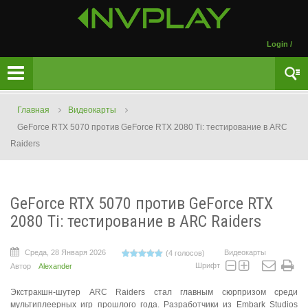
Login
/
Главная
Видеокарты
GeForce RTX 5070 против GeForce RTX 2080 Ti: тестирование в ARC
Raiders
GeForce RTX 5070 против GeForce RTX
2080 Ti: тестирование в ARC Raiders
Среда, 28 Января 2026
Видеокарты
(4 голосов)
Шрифт
Автор
Alexander
Экстракшн-шутер ARC Raiders стал главным сюрпризом среди
мультиплеерных игр прошлого года. Разработчики из Embark Studios