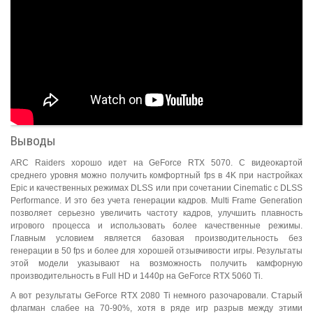
Выводы
ARC Raiders хорошо идет на GeForce RTX 5070. С видеокартой
среднего уровня можно получить комфортный fps в 4K при настройках
Epic и качественных режимах DLSS или при сочетании Cinematic с DLSS
Performance. И это без учета генерации кадров. Multi Frame Generation
позволяет серьезно увеличить частоту кадров, улучшить плавность
игрового процесса и использовать более качественные режимы.
Главным условием является базовая производительность без
генерации в 50 fps и более для хорошей отзывчивости игры. Результаты
этой модели указывают на возможность получить камфорную
производительность в Full HD и 1440p на GeForce RTX 5060 Ti.
А вот результаты GeForce RTX 2080 Ti немного разочаровали. Старый
флагман слабее на 70-90%, хотя в ряде игр разрыв между этими