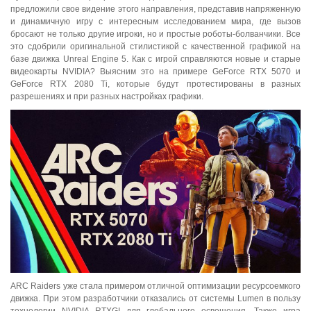
предложили свое видение этого направления, представив напряженную
и динамичную игру с интересным исследованием мира, где вызов
бросают не только другие игроки, но и простые роботы-болванчики. Все
это сдобрили оригинальной стилистикой с качественной графикой на
базе движка Unreal Engine 5. Как с игрой справляются новые и старые
видеокарты NVIDIA? Выясним это на примере GeForce RTX 5070 и
GeForce RTX 2080 Ti, которые будут протестированы в разных
разрешениях и при разных настройках графики.
ARC Raiders уже стала примером отличной оптимизации ресурсоемкого
движка. При этом разработчики отказались от системы Lumen в пользу
технологии NVIDIA RTXGI для глобального освещения. Также игра