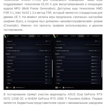
поддерживает технологию DLSS 4 для масштабирования и генерацию
кадров MFG (Multi Frame Generation). Доступны еще технологии AMD
FSR 3.1, Intel XeSS 1.3 и метод TSR, который является стандартным для
движка UE 5. На момент релиза игра предлагала «эпичные» настройки
графики (Epic), а позднее был добавлен «кинематографический» режим
(Cinematic). Именно эти пресеты графики использовались в данном
тестировании.
В тестировании примут участие видеокарты ASUS Dual GeForce RTX
5070 12GB OC и NVIDIA GeForce RTX 2080 Ti Founders Edition. Первая
является бюджетным представителем серии с минимальным заводским