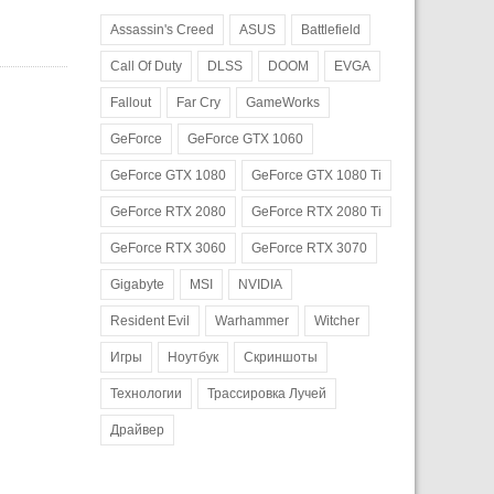
Assassin's Creed
ASUS
Battlefield
Call Of Duty
DLSS
DOOM
EVGA
Fallout
Far Cry
GameWorks
GeForce
GeForce GTX 1060
GeForce GTX 1080
GeForce GTX 1080 Ti
GeForce RTX 2080
GeForce RTX 2080 Ti
GeForce RTX 3060
GeForce RTX 3070
Gigabyte
MSI
NVIDIA
Resident Evil
Warhammer
Witcher
Игры
Ноутбук
Скриншоты
Технологии
Трассировка Лучей
Драйвер