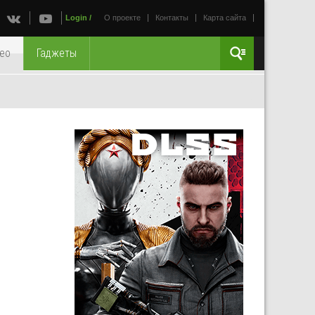
Login
/
О проекте
Контакты
Карта сайта
ео
Гаджеты