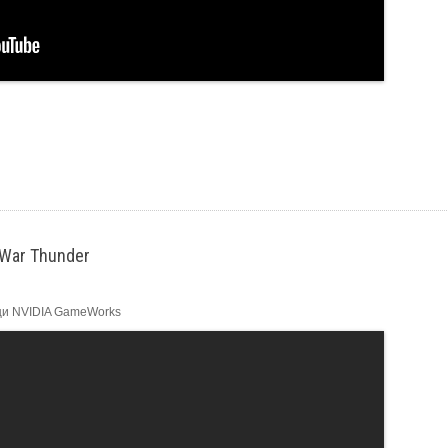
War Thunder
щи NVIDIA GameWorks