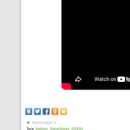
Комментарии: 0
Теги
Batman
GameWorks
NVIDIA