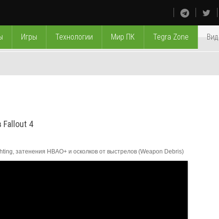
ы
Игры
Технологии
Мир ПК
Tegra Zone
Вид
Fallout 4
ting, затенения HBAO+ и осколков от выстрелов (Weapon Debris)