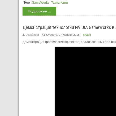
Теги
GameWorks
Технологии
Подробнее ...
Демонстрация технологий NVIDIA GameWorks в A
Alexander
Суббота, 07 Ноября 2015
Видео
Демонстрация графических эффектов, реализованных при п