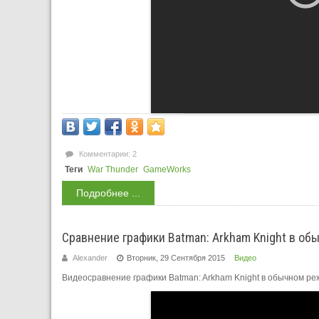
Комментарии: 2
Теги
War Thunder
GameWorks
Подробнее ...
Сравнение графики Batman: Arkham Knight в о
Alexander
Вторник, 29 Сентября 2015
Видео
Видеосравнение графики Batman: Arkham Knight в обычном р