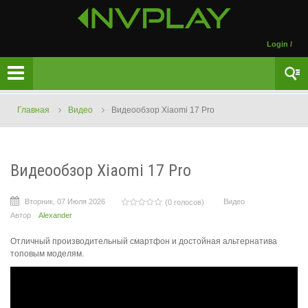
Login
/
Главная
Видео
Видеообзор Xiaomi 17 Pro
Видеообзор Xiaomi 17 Pro
Вторник, 07 Июля 2026
Видео
(0 голосов)
Автор
Alexander
Отличный производительный смартфон и достойная альтернатива
топовым моделям.