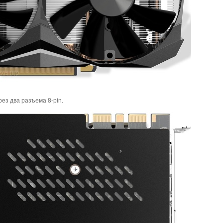
ез два разъема 8-pin.