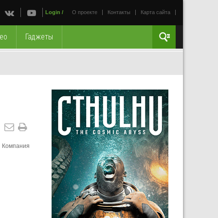
Login
/
О проекте
Контакты
Карта сайта
ео
Гаджеты
. Компания