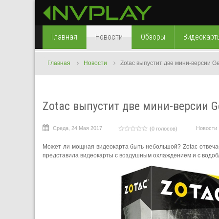
Главная
Новости
Обзоры
Видеокарт
Главная
Новости
Zotac выпустит две мини-версии Ge
Zotac выпустит две мини-версии G
Среда, 24 Мая 2017
Новости
(0 голосов)
Может ли мощная видеокарта быть небольшой? Zotac отвечает
представила видеокарты с воздушным охлаждением и с водобл