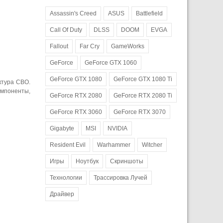
Assassin's Creed
ASUS
Battlefield
Call Of Duty
DLSS
DOOM
EVGA
Fallout
Far Cry
GameWorks
GeForce
GeForce GTX 1060
GeForce GTX 1080
GeForce GTX 1080 Ti
ктура СВО.
омпоненты,
GeForce RTX 2080
GeForce RTX 2080 Ti
GeForce RTX 3060
GeForce RTX 3070
Gigabyte
MSI
NVIDIA
Resident Evil
Warhammer
Witcher
Игры
Ноутбук
Скриншоты
Технологии
Трассировка Лучей
Драйвер