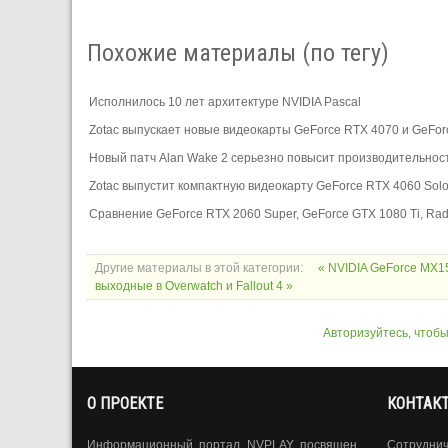
Похожие материалы (по тегу)
Исполнилось 10 лет архитектуре NVIDIA Pascal
Zotac выпускает новые видеокарты GeForce RTX 4070 и GeFor
Новый патч Alan Wake 2 серьезно повысит производительнос
Zotac выпустит компактную видеокарту GeForce RTX 4060 Solo
Сравнение GeForce RTX 2060 Super, GeForce GTX 1080 Ti, Rad
Другие материалы в этой категории:
« NVIDIA GeForce MX1
выходные в Overwatch и Fallout 4 »
Авторизуйтесь, чтоб
О ПРОЕКТЕ
КОНТАК
Информационный портал NVPLAY посвящен
Сотрудни