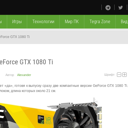
ы
Игры
Технологии
Мир ПК
Tegra Zone
Вид
Force GTX 1080 Ti
eForce GTX 1080 Ti
Шрифт
Автор
Alexander
 «да», готовя к выпуску сразу две компактные версии GeForce GTX 1080 Ti
оком, длина которых около 21 см.