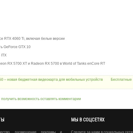
ce RTX 4060 Ti, включая белые версии
ть GeForce GTX 10
 ITX
eon RX 5700 XT и Radeon RX 5700 в World of Tanks enCore RT
50 – новая бюджетная видеокарта для мобильных устройств
Бесплатные
ы получить возможность оставлять комментарии
ТЫ
МЫ В СОЦСЕТЯХ
чество, размещение рекламы и
Следите за нами в социальных сетя