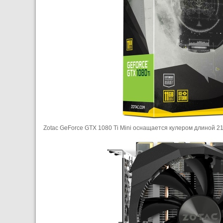
Zotac GeForce GTX 1080 Ti Mini оснащается кулером длиной 21