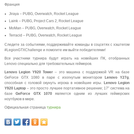
Франция
Jiraya – PUBG, Overwatch, Rocket League
Laink – PUBG, Project Cars 2, Rocket League
MoMan – PUBG, Overwatch, Rocket League
Terracid – PUBG, Overwatch, Rocket League
Следите за событиями, поддерживайте команды в соцсетях с хэштегом
#LegionGTXChallenge и помогите им выйти победителями!
Все участники турнира будут играть на новейших ПК, отобранных
Lenovo специально для требовательных геймеров.
Lenovo
Legion
Y920
Tower
– это машина с поддержкой VR на базе
GeForce GTX 1080 в паре с изогнутым монитором
Lenovo
Y27
g
,
способная с головой окунуть игрока в новейшие игры.
Lenovo
Legion
Y920
Laptop
– это просто лучшее портативное решение; 17” система на
базе
GeForce
GTX 1070
является одним из лучших геймерских
ноутбуков в мире.
Официальная страница
турнира