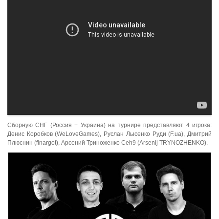
Сборную СНГ (Россия + Украина) на турнире представляют 4 игрока:
Денис Коробков (WeLoveGames), Руслан Лысенко Руди (F.ua), Дмитрий
Плюснин (finargot), Арсений Триноженко Ceh9 (Arsenij TRYNOZHENKO).