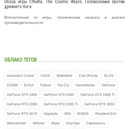
Обзор игры Cthulhu: The Cosmic Abyss. Головоломки против
древнего бога
Впечатления от игры, технические нюансы и анализ
производительности
ОБЛАКО ТЕГОВ
Assassin's Creed
ASUS
Battlefield
Call Of Duty
DLSS
DOOM
EVGA
Fallout
Far Cry
GameWorks
GeForce
GeForce GTX 1060
GeForce GTX 1080
GeForce GTX 1080 Ti
GeForce RTX 2080
GeForce RTX 2080 Ti
GeForce RTX 3060
GeForce RTX 3070
Gigabyte
MSI
NVIDIA
Resident Evil
Warhammer
Witcher
Игры
Ноутбук
Скриншоты