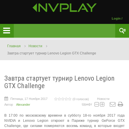
Login
/
Главная
Новости
Завтра стартует турнир Lenovo Legion GTX Challenge
Завтра стартует турнир Lenovo Legion
GTX Challenge
Пятница, 17 Ноября 2017
Новости
(0 голосов)
Шрифт
Автор
Alexander
В 17:00 по московскому времени в субботу 18-го ноября 2017 года
NVIDIA и Lenovo Legion откроют в Париже турнир GeForce GTX
Challenge, где силами померяются восемь команд, в которые входят