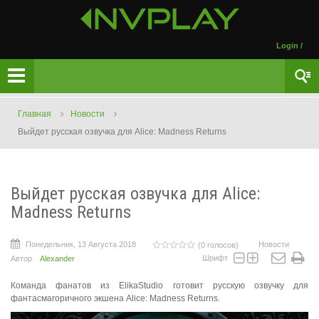
Login
/
Главная
Новости
Выйдет русская озвучка для Alice: Madness Returns
Выйдет русская озвучка для Alice:
Madness Returns
Понедельник, 13 Августа 2018
Новости
(0 голосов)
Шрифт
Автор
Alexander
Команда фанатов из ElikaStudio готовит русскую озвучку для
фантасмагоричного экшена Alice: Madness Returns.