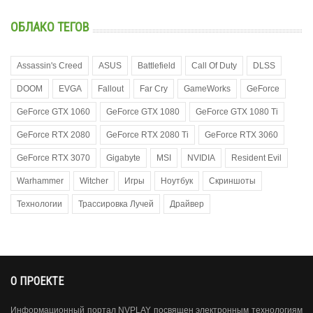
ОБЛАКО ТЕГОВ
Assassin's Creed
ASUS
Battlefield
Call Of Duty
DLSS
DOOM
EVGA
Fallout
Far Cry
GameWorks
GeForce
GeForce GTX 1060
GeForce GTX 1080
GeForce GTX 1080 Ti
GeForce RTX 2080
GeForce RTX 2080 Ti
GeForce RTX 3060
GeForce RTX 3070
Gigabyte
MSI
NVIDIA
Resident Evil
Warhammer
Witcher
Игры
Ноутбук
Скриншоты
Технологии
Трассировка Лучей
Драйвер
О ПРОЕКТЕ
Информационный портал NVPLAY посвящен электронным технологиям