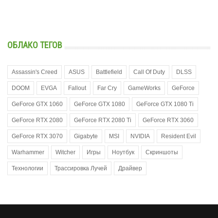
ОБЛАКО ТЕГОВ
Assassin's Creed
ASUS
Battlefield
Call Of Duty
DLSS
DOOM
EVGA
Fallout
Far Cry
GameWorks
GeForce
GeForce GTX 1060
GeForce GTX 1080
GeForce GTX 1080 Ti
GeForce RTX 2080
GeForce RTX 2080 Ti
GeForce RTX 3060
GeForce RTX 3070
Gigabyte
MSI
NVIDIA
Resident Evil
Warhammer
Witcher
Игры
Ноутбук
Скриншоты
Технологии
Трассировка Лучей
Драйвер