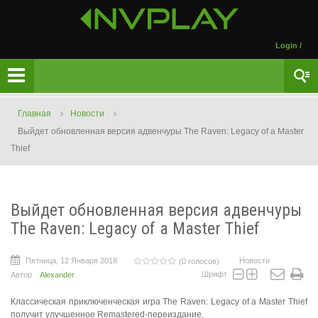
Login
/
Главная
Новости
Выйдет обновленная версия адвенчуры The Raven: Legacy of a Master
Thief
Выйдет обновленная версия адвенчуры
The Raven: Legacy of a Master Thief
Пятница, 12 Января 2018
Новости
(0 голосов)
Шрифт
Автор
Alexander
Классическая приключенческая игра The Raven: Legacy of a Master Thief
получит улучшенное Remastered-переиздание.