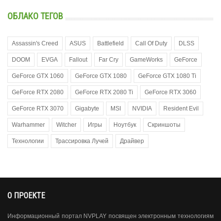
ОБЛАКО ТЕГОВ
Assassin's Creed
ASUS
Battlefield
Call Of Duty
DLSS
DOOM
EVGA
Fallout
Far Cry
GameWorks
GeForce
GeForce GTX 1060
GeForce GTX 1080
GeForce GTX 1080 Ti
GeForce RTX 2080
GeForce RTX 2080 Ti
GeForce RTX 3060
GeForce RTX 3070
Gigabyte
MSI
NVIDIA
Resident Evil
Warhammer
Witcher
Игры
Ноутбук
Скриншоты
Технологии
Трассировка Лучей
Драйвер
О ПРОЕКТЕ
Информационный портал NVPLAY посвящен электронным технологиям