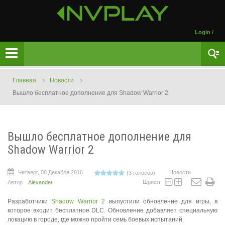
Login
/
Главная
Новости
Вышло бесплатное дополнение для Shadow Warrior 2
Вышло бесплатное дополнение для
Shadow Warrior 2
Четверг, 08 Декабря 2016
Новости
(3 голосов)
Шрифт
Автор
Alexander
Разработчики
Shadow Warrior 2
выпустили обновление для игры, в
которое входит бесплатное DLC. Обновление добавляет специальную
локацию в городе, где можно пройти семь боевых испытаний.