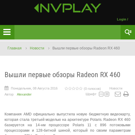
Login
/
Главная
Новости
Вышли первые обзоры Radeon RX 460
Вышли первые обзоры Radeon RX 460
Понедельник, 08 Августа 2016
Новости
(0 голосов)
Шрифт
Автор
Alexander
Компания AMD официально выпустила новую бюджетную видеокарту,
которая стала третьей моделью на архитектуре Polaris. Radeon RX 460
базируется на 14-нм процессоре Polaris 11 с 896 потоковыми
процессорами и 128-битной шиной, который по своим параметрам