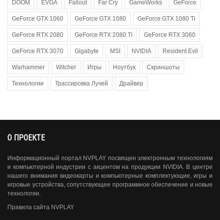
DOOM
EVGA
Fallout
Far Cry
GameWorks
GeForce
GeForce GTX 1060
GeForce GTX 1080
GeForce GTX 1080 Ti
GeForce RTX 2080
GeForce RTX 2080 Ti
GeForce RTX 3060
GeForce RTX 3070
Gigabyte
MSI
NVIDIA
Resident Evil
Warhammer
Witcher
Игры
Ноутбук
Скриншоты
Технологии
Трассировка Лучей
Драйвер
О ПРОЕКТЕ
Информационный портал NVPLAY посвящен электронным технологиям
и компьютерной индустрии с акцентом на продукции NVIDIA. В центре
нашего внимания видеокарты и компьютерные комплектующие, игры и
игровые устройства, сопутствующее программное обеспечение и новые
технологии.
Правила сайта NVPLAY