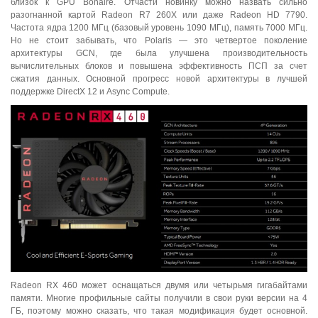
близок к GPU Bonaire. Отчасти новинку можно назвать сильно
разогнанной картой Radeon R7 260X или даже Radeon HD 7790.
Частота ядра 1200 МГц (базовый уровень 1090 МГц), память 7000 МГц.
Но не стоит забывать, что Polaris — это четвертое поколение
архитектуры GCN, где была улучшена производительность
вычислительных блоков и повышена эффективность ПСП за счет
сжатия данных. Основной прогресс новой архитектуры в лучшей
поддержке DirectX 12 и Async Compute.
Radeon RX 460 может оснащаться двумя или четырьмя гигабайтами
памяти. Многие профильные сайты получили в свои руки версии на 4
ГБ, поэтому можно сказать, что такая модификация будет основной.