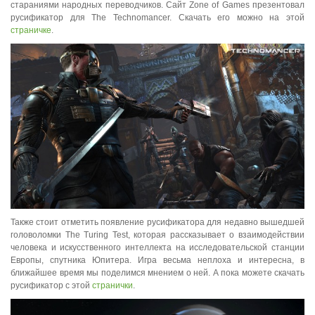
стараниями народных переводчиков. Сайт Zone of Games презентовал
русификатор для The Technomancer. Скачать его можно на этой
страничке
.
Также стоит отметить появление русификатора для недавно вышедшей
головоломки The Turing Test, которая рассказывает о взаимодействии
человека и искусственного интеллекта на исследовательской станции
Европы, спутника Юпитера. Игра весьма неплоха и интересна, в
ближайшее время мы поделимся мнением о ней. А пока можете скачать
русификатор с этой
странички
.