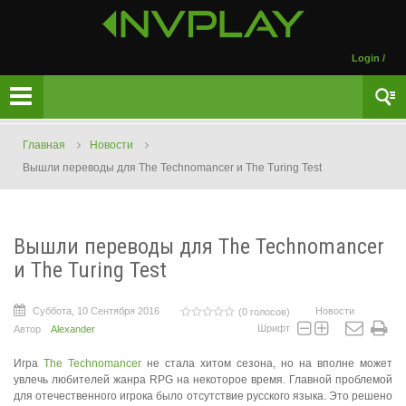
Login
/
Главная
Новости
Вышли переводы для The Technomancer и The Turing Test
Вышли переводы для The Technomancer
и The Turing Test
Суббота, 10 Сентября 2016
Новости
(0 голосов)
Шрифт
Автор
Alexander
Игра
The Technomancer
не стала хитом сезона, но на вполне может
увлечь любителей жанра RPG на некоторое время. Главной проблемой
для отечественного игрока было отсутствие русского языка. Это решено