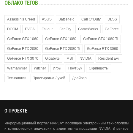
ОБЛАКО ТЕГОВ
Assassin's Creed
ASUS
Battlefield
Call Of Duty
DLSS
DOOM
EVGA
Fallout
Far Cry
GameWorks
GeForce
GeForce GTX 1060
GeForce GTX 1080
GeForce GTX 1080 Ti
GeForce RTX 2080
GeForce RTX 2080 Ti
GeForce RTX 3060
GeForce RTX 3070
Gigabyte
MSI
NVIDIA
Resident Evil
Warhammer
Witcher
Игры
Ноутбук
Скриншоты
Технологии
Трассировка Лучей
Драйвер
О ПРОЕКТЕ
Информационный портал NVPLAY посвящен электронным технологиям
и компьютерной индустрии с акцентом на продукции NVIDIA. В центре