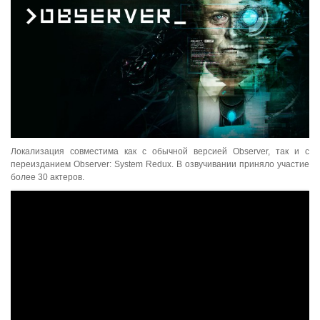
Локализация совместима как с обычной версией Observer, так и с
переизданием Observer: System Redux. В озвучивании приняло участие
более 30 актеров.