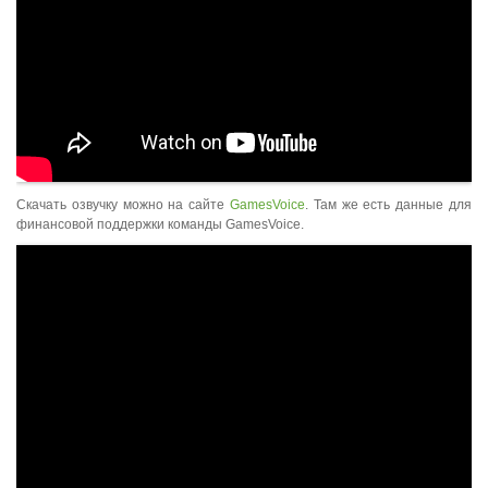
Скачать озвучку можно на сайте
GamesVoice
. Там же есть данные для
финансовой поддержки команды GamesVoice.