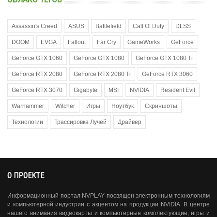
Assassin's Creed
ASUS
Battlefield
Call Of Duty
DLSS
DOOM
EVGA
Fallout
Far Cry
GameWorks
GeForce
GeForce GTX 1060
GeForce GTX 1080
GeForce GTX 1080 Ti
GeForce RTX 2080
GeForce RTX 2080 Ti
GeForce RTX 3060
GeForce RTX 3070
Gigabyte
MSI
NVIDIA
Resident Evil
Warhammer
Witcher
Игры
Ноутбук
Скриншоты
Технологии
Трассировка Лучей
Драйвер
О ПРОЕКТЕ
Информационный портал NVPLAY посвящен электронным технологиям
и компьютерной индустрии с акцентом на продукции NVIDIA. В центре
нашего внимания видеокарты и компьютерные комплектующие, игры и