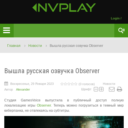
Login
/
Главная
Новости
Вышла русская озвучка Observer
Вышла русская озвучка Observer
Воскресенье, 29 Января 2023
Новости
(0 голосов)
Шрифт
Автор
Alexander
Студия GamesVoice выпустила в публичный доступ полную
локализацию игры
Observer
. Теперь можно погрузиться в темный мир
киберпанка, не отвлекаясь на субтитры.